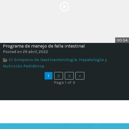
00:34
Programa de manejo de falla intestinal
Posted on 29 abril, 2022
III Simposio de Gastroenterología: Hepatología y
Nutrición Pediátrica
1
2
3
»
Page 1 of 3