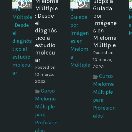
Mieloma
Biopsia
47:07
12:01
Múltiple
Guiada
: Desde
por
el
Imágene
diagnós
s en
tico al
Mieloma
estudio
Múltiple
molecul
Posted on
ar
10 marzo,
2022
Posted on
10 marzo,
Curso
2022
Mieloma
Curso
Múltiple
Mieloma
para
Múltiple
Profesion
para
ales
Profesion
ales