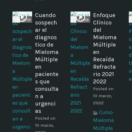
Cuando
Enfoque
16:19
27:58
i
sospech
Clínico
ar el
del
diagnos
Mieloma
tico de
Múltiple
Mieloma
en
Múltiple
Recaída
en
Refracta
paciente
rio 2021
s que
2022
consulta
Posted on
n a
10 marzo,
urgenci
2022
as
Curso
Posted on
Mieloma
10 marzo,
Múltiple