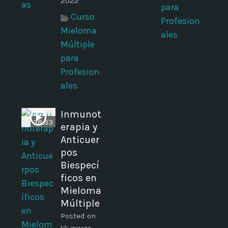
2022
para
Curso
Profesion
Mieloma
ales
Múltiple
para
Profesion
ales
Inmunot
38:33
erapia y
Anticuer
pos
Biespecí
ficos en
Mieloma
Múltiple
Posted on