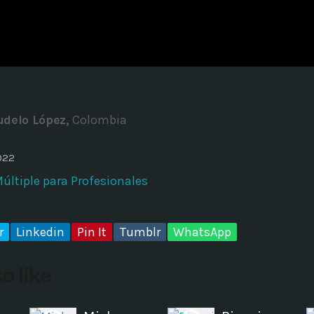
ADMINISTRATOR
DESIGN
Validating Enterprise Archit
Time
udelo López,
Colombia
022
ltiple para Profesionales
r
Linkedin
Pin It
Tumblr
WhatsApp
o like