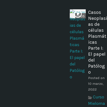
Casos
19:05
Neoplas
as de
células
Plasmát
icas
Parte I:
El papel
del
Patólog
o
Posted on
10 marzo,
2022
Curso
Mieloma