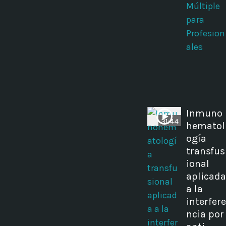
Múltiple
para
Profesion
ales
Inmuno
31:44
hematol
ogía
transfus
ional
aplicada
a la
interfere
ncia por