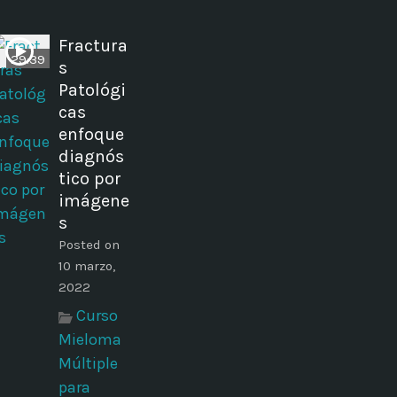
Fractura
29:39
s
Patológi
cas
enfoque
diagnós
tico por
imágene
s
Posted on
10 marzo,
2022
Curso
Mieloma
Múltiple
para