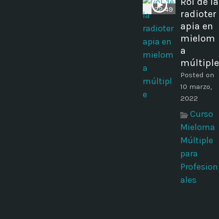
Rol de la
22:49
radioter
apia en
mielom
a
múltiple
Posted on
10 marzo,
2022
Curso
Mieloma
Múltiple
para
Profesion
ales