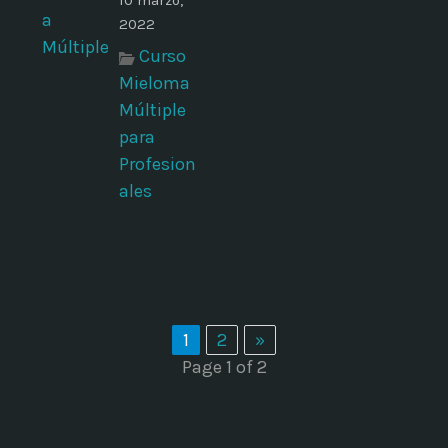
10 marzo,
2022
Curso
Mieloma
Múltiple
para
Profesion
ales
1
2
»
Page 1 of 2