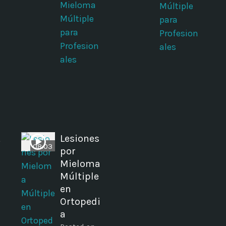
Mieloma
Múltiple
Múltiple
para
para
Profesion
Profesion
ales
ales
t
Lesiones
08:03
por
Mieloma
Múltiple
en
Ortopedi
a
a