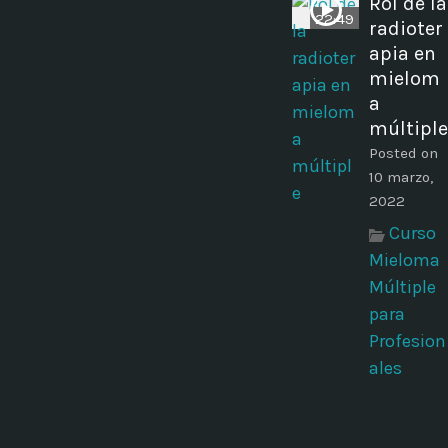
Rol de la
22:49
radioter
apia en
mielom
a
múltiple
Posted on
10 marzo,
2022
Curso
Mieloma
Múltiple
para
Profesion
ales