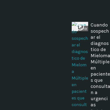
Cuando
16:19
sospech
ar el
diagnos
tico de
Mielom
Múltiple
en
paciente
s que
consult
n a
urgenci
as