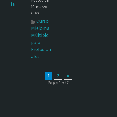
Posted on
10 marzo,
2022
Curso
Mieloma
Múltiple
para
Profesion
ales
1
2
»
Page 1 of 2