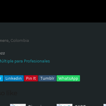
ADMINISTRATOR
DESIGN
Validating Enterprise Archit
Time
mero,
Colombia
022
ltiple para Profesionales
r
Linkedin
Pin It
Tumblr
WhatsApp
o like