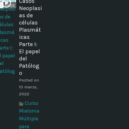
Casos
19:05
Neoplasi
as de
células
Plasmát
icas
Parte I:
El papel
del
Patólog
o
Posted on
10 marzo,
2022
Curso
Mieloma
Múltiple
para