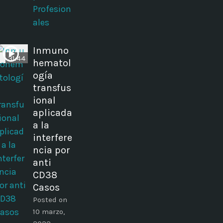
Profesion
ales
Inmuno
31:44
hematol
ogía
transfus
ional
aplicada
a la
interfere
ncia por
anti
CD38
Casos
Posted on
10 marzo,