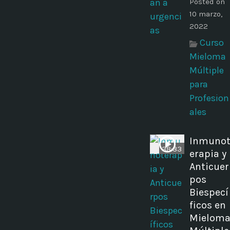
Posted on
10 marzo,
2022
Curso
Mieloma
Múltiple
para
Profesion
ales
Inmuno
38:33
erapia y
Anticuer
pos
Biespecí
ficos en
Mielom