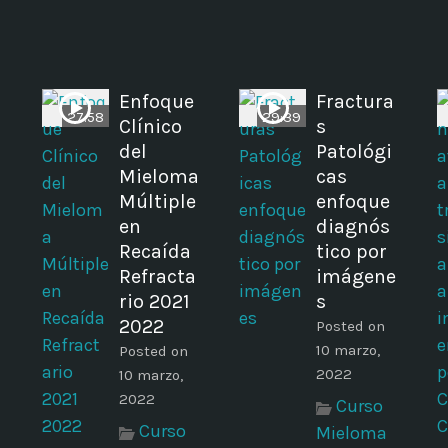
Enfoque
Fractura
27:58
29:39
Clínico
s
del
Patológi
Mieloma
cas
Múltiple
enfoque
a
en
diagnós
Recaída
tico por
Refracta
imágene
rio 2021
s
2022
Posted on
a
10 marzo,
Posted on
2022
10 marzo,
2022
Curso
Curso
Mieloma