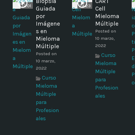
Biopsia
CART
12:01
24:23
Guiada
Cell
por
Mieloma
Imágene
Múltiple
s en
Posted on
Mieloma
10 marzo,
Múltiple
2022
Posted on
Curso
10 marzo,
Mieloma
2022
Múltiple
Curso
para
Mieloma
Profesion
Múltiple
ales
para
Profesion
ales