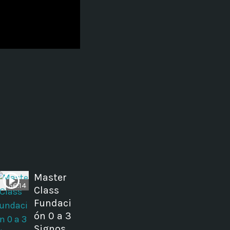
ectures In The Current
Master
56:14
Class
Fundaci
ón 0 a 3
Signos