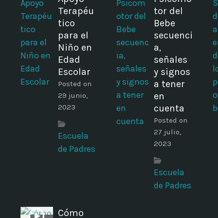
Terapéu
tor del
tico
Bebe
para el
secuenci
Niño en
a,
Edad
señales
Escolar
y signos
a tener
Posted on
en
29 junio,
2023
cuenta
Posted on
27 julio,
Escuela
2023
de Padres
Escuela
de Padres
Cómo