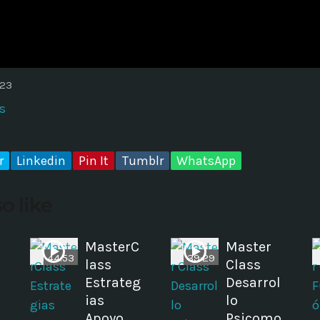
ADMINISTRATOR
DESIGN
Validating Enterprise Archit
Time
023
s
r
Linkedin
Pin It
Tumblr
WhatsApp
o like
MasterC
Master
44:53
39:29
lass
Class
s
Estrateg
Desarrol
ias
lo
Apoyo
Psicomo