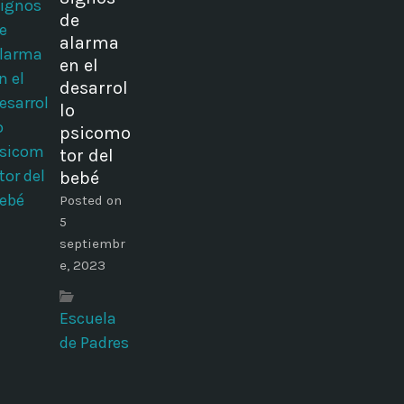
de
alarma
en el
desarrol
lo
psicomo
tor del
bebé
Posted on
5
septiembr
e, 2023
Escuela
de Padres