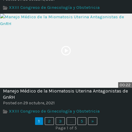
XXIII Congreso de Ginecología y Obstetricia
00:22
Manejo Médico de la Miomatosis Uterina Antagonistas de
GnRH
Posted on 29 octubre, 2021
XXIII Congreso de Ginecología y Obstetricia
1
2
3
…
5
»
Page 1 of 5