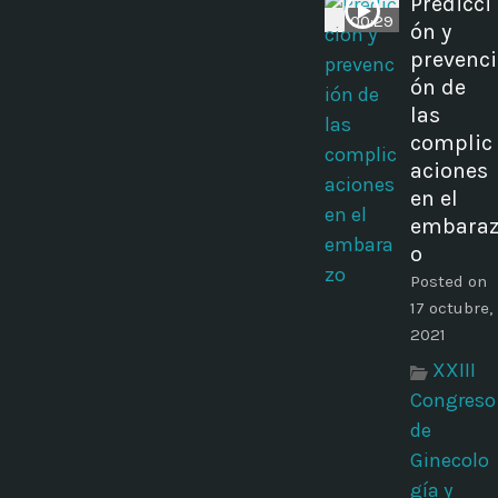
Predicci
00:29
ón y
prevenci
ón de
las
complic
aciones
en el
embara
o
Posted on
17 octubre,
2021
XXIII
Congreso
de
Ginecolo
gía y