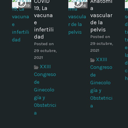
COVID
Anatomí
00:19
00:16
19, La
a
vacuna
vascular
e
de la
infertili
pelvis
dad
Posted on
29 octubre,
Posted on
2021
29 octubre,
z
2021
XXIII
XXIII
Congreso
Congreso
de
de
Ginecolo
Ginecolo
gía y
gía y
Obstetrici
Obstetrici
a
a