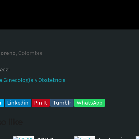
ADMINISTRATOR
DESIGN
Validating Enterprise Archit
Time
Moreno,
Colombia
 2021
e Ginecología y Obstetricia
r
Linkedin
Pin It
Tumblr
WhatsApp
o like