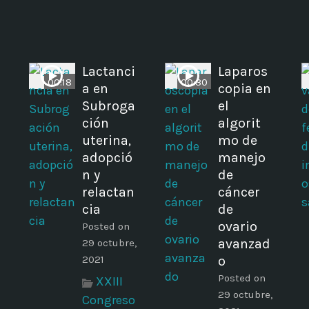
Lactanci
Laparos
00:18
00:30
a en
copia en
Subroga
el
ción
algorit
h
uterina,
mo de
adopció
manejo
n y
de
relactan
cáncer
cia
de
ovario
Posted on
avanzad
29 octubre,
2021
o
Posted on
XXIII
29 octubre,
Congreso