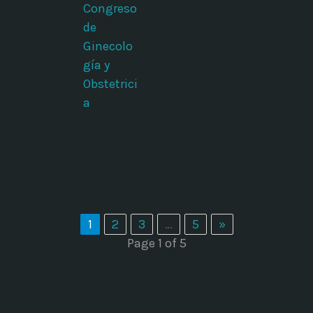
Congreso
de
Ginecolo
gía y
Obstetrici
a
1
2
3
…
5
»
Page 1 of 5