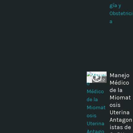
gía y
Obstetrici
a
Manejo
00:22
Médico
de la
Miomat
osis
Uterina
Antagon
istas de