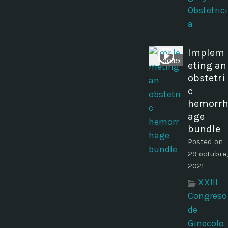
Obstetrici
a
Implem
00:19
eting an
obstetri
c
hemorr
age
bundle
Posted on
29 octubre,
2021
XXIII
Congreso
de
Ginecolo