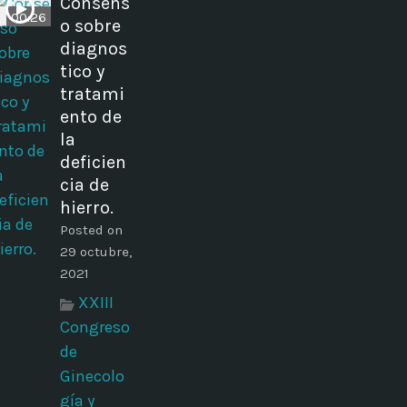
Consens
00:26
o sobre
diagnos
tico y
tratami
ento de
la
deficien
cia de
hierro.
Posted on
29 octubre,
2021
XXIII
Congreso
de
Ginecolo
gía y