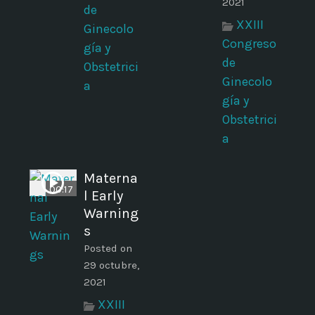
2021
de
XXIII
Ginecolo
Congreso
gía y
de
Obstetrici
Ginecolo
a
gía y
Obstetrici
a
Materna
00:17
l Early
Warning
s
Posted on
29 octubre,
2021
XXIII