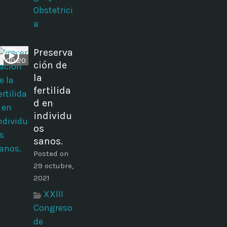
Obstetrici
a
Preserva
00:20
ción de
la
fertilida
d en
individu
os
sanos.
Posted on
29 octubre,
2021
XXIII
Congreso
de