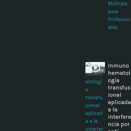
Múltiple
para
Profesion
ales
Inmuno
31:44
hematol
ogía
transfus
ional
aplicada
a la
interfere
ncia por