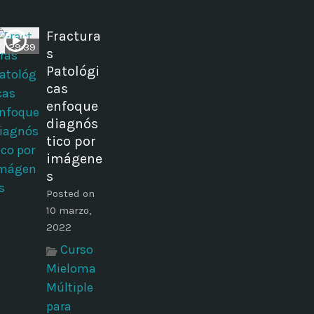
Fractura
29:39
s
Patológi
cas
enfoque
diagnós
tico por
imágene
s
Posted on
10 marzo,
2022
Curso
Mieloma
Múltiple
para