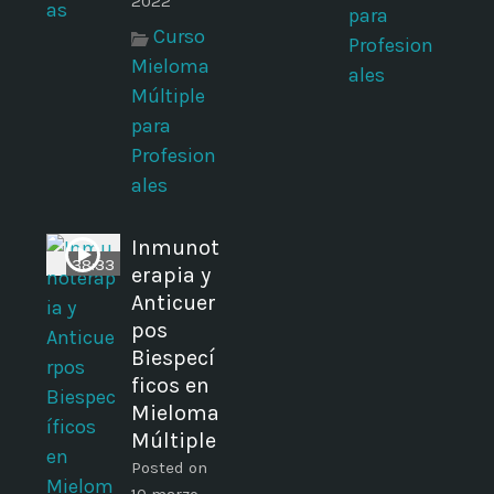
2022
para
Curso
Profesion
Mieloma
ales
Múltiple
para
Profesion
ales
Inmunot
38:33
erapia y
Anticuer
pos
Biespecí
ficos en
Mieloma
Múltiple
Posted on