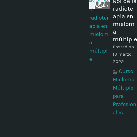
Rol de la
22:49
radioter
apia en
mielom
a
múltiple
Posted on
10 marzo,
2022
Curso
Mieloma
Múltiple
para
Profesion
ales