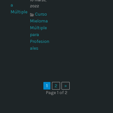
10 marzo,
2022
Curso
Mieloma
Múltiple
para
Profesion
ales
1
2
»
Page 1 of 2