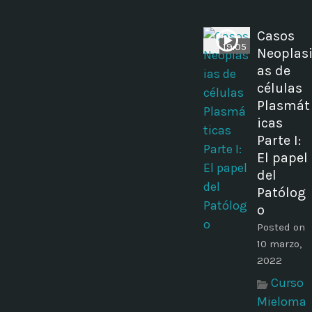
Casos
19:05
Neoplas
as de
células
Plasmát
icas
Parte I:
El papel
del
Patólog
o
Posted on
10 marzo,
2022
Curso
Mieloma