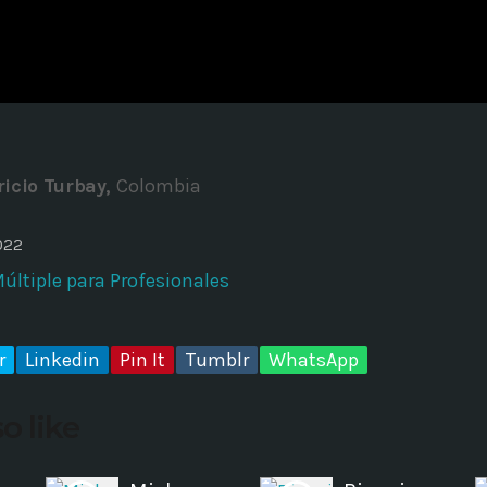
ADMINISTRATOR
DESIGN
Validating Enterprise Archit
Time
ricio Turbay,
Colombia
022
ltiple para Profesionales
r
Linkedin
Pin It
Tumblr
WhatsApp
o like