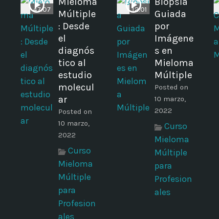
Mieloma
Biopsia
47:07
12:01
Múltiple
Guiada
: Desde
por
el
Imágene
diagnós
s en
tico al
Mieloma
estudio
Múltiple
molecul
Posted on
ar
10 marzo,
2022
Posted on
10 marzo,
Curso
2022
Mieloma
Curso
Múltiple
Mieloma
para
Múltiple
Profesion
para
ales
Profesion
ales