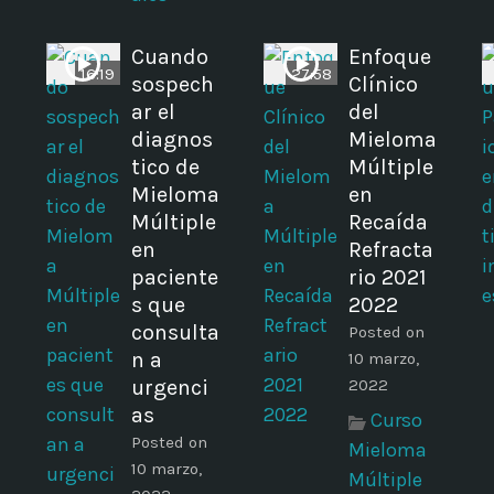
Cuando
Enfoque
16:19
27:58
i
sospech
Clínico
ar el
del
diagnos
Mieloma
tico de
Múltiple
Mieloma
en
Múltiple
Recaída
en
Refracta
paciente
rio 2021
s que
2022
consulta
Posted on
n a
10 marzo,
urgenci
2022
as
Curso
Posted on
Mieloma
10 marzo,
Múltiple