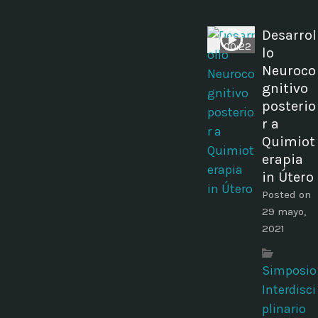
Desarrol
00:22
lo
Neuroco
gnitivo
posterio
r a
Quimiot
erapia
in Útero
Posted on
29 mayo,
2021
Simposio
Interdisci
plinario