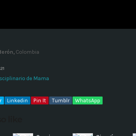
ADMINISTRATOR
DESIGN
Validating Enterprise Archit
Time
derón,
Colombia
021
isciplinario de Mama
r
Linkedin
Pin It
Tumblr
WhatsApp
o like