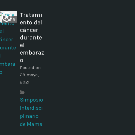
Tratami
00:29
ento del
cáncer
durante
el
embaraz
o
Posted on
29 mayo,
2021
Simposio
Interdisci
plinario
de Mama