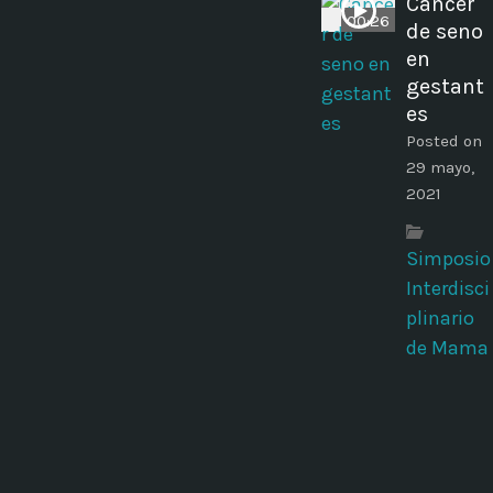
Cáncer
00:26
de seno
en
gestant
es
Posted on
29 mayo,
2021
Simposio
Interdisci
plinario
de Mama