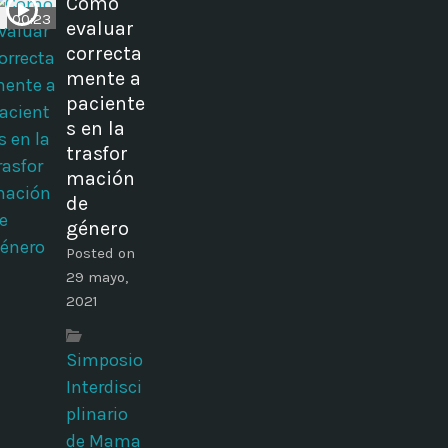
Cómo
00:23
evaluar
correcta
mente a
paciente
s en la
trasfor
mación
de
género
Posted on
29 mayo,
2021
Simposio
Interdisci
plinario
de Mama