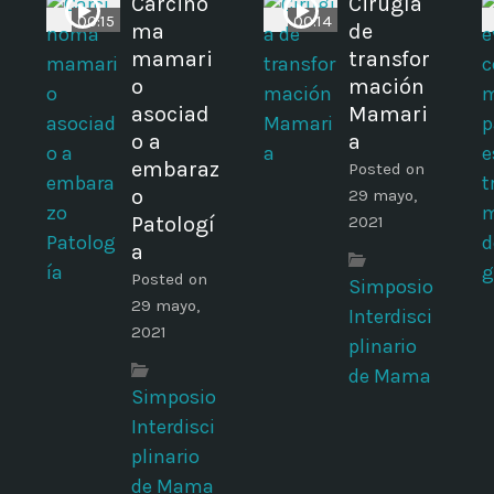
Carcino
Cirugía
00:15
00:14
ma
de
mamari
transfor
o
mación
asociad
Mamari
o a
a
embaraz
Posted on
o
29 mayo,
Patologí
2021
a
Posted on
Simposio
29 mayo,
Interdisci
2021
plinario
de Mama
Simposio
Interdisci
plinario
de Mama