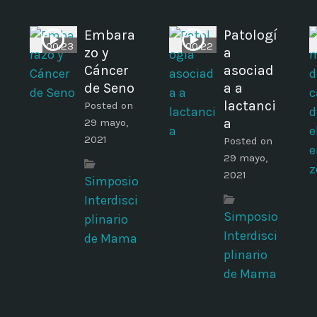
Embara
Patologí
00:23
00:22
zo y
a
Cáncer
asociad
de Seno
a a
lactanci
Posted on
a
29 mayo,
2021
Posted on
29 mayo,
2021
Simposio
Interdisci
Simposio
plinario
Interdisci
de Mama
plinario
de Mama