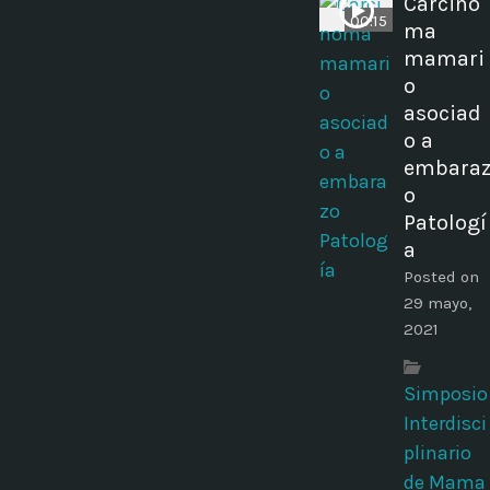
Carcino
00:15
ma
mamari
o
asociad
o a
embara
o
Patologí
a
Posted on
29 mayo,
2021
Simposio
Interdisci
plinario
de Mama