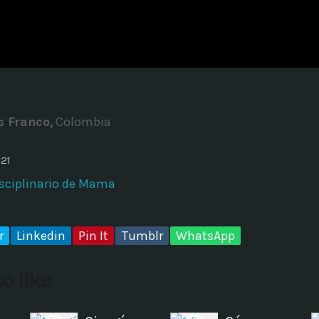
ADMINISTRATOR
DESIGN
Validating Enterprise Archit
Time
s Franco,
Colombia
021
isciplinario de Mama
r
Linkedin
Pin It
Tumblr
WhatsApp
o like