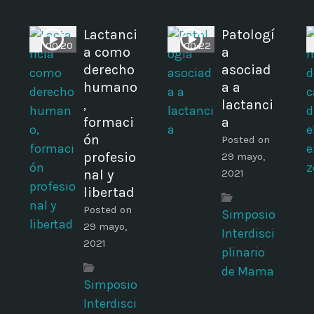
Lactanci
Patologí
00:20
00:22
a como
a
derecho
asociad
humano
a a
,
lactanci
formaci
a
ón
Posted on
profesio
29 mayo,
nal y
2021
libertad
Posted on
Simposio
29 mayo,
Interdisci
2021
plinario
de Mama
Simposio
Interdisci