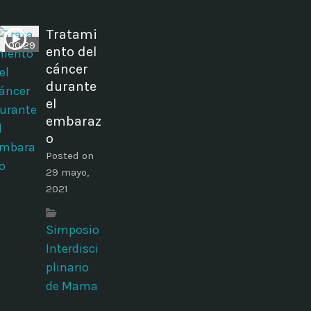
Tratami
00:29
ento del
cáncer
durante
el
embaraz
o
Posted on
29 mayo,
2021
Simposio
Interdisci
plinario
de Mama