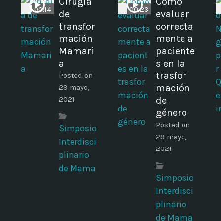
Cirugía
Cómo
00:14
00:23
de
evaluar
transfor
correcta
mación
mente a
Mamari
paciente
a
s en la
z
trasfor
Posted on
mación
29 mayo,
2021
de
género
Posted on
Simposio
29 mayo,
Interdisci
2021
plinario
de Mama
Simposio
Interdisci
plinario
de Mama