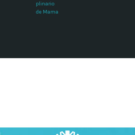
plinario
de Mama