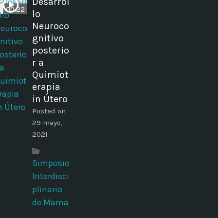
Desarrol
00:22
lo
Neuroco
gnitivo
posterio
r a
Quimiot
erapia
in Útero
Posted on
29 mayo,
2021
Simposio
Interdisci
plinario
de Mama