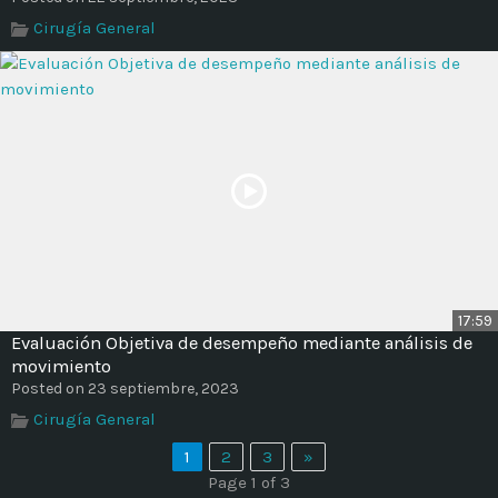
Cirugía General
17:59
Evaluación Objetiva de desempeño mediante análisis de
movimiento
Posted on 23 septiembre, 2023
Cirugía General
1
2
3
»
Page 1 of 3