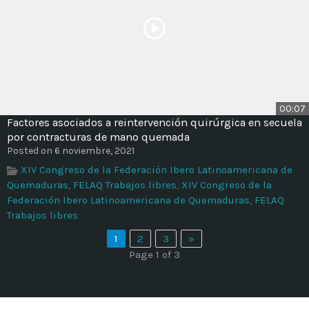
00:07
Factores asociados a reintervención quirúrgica en secuela
por contracturas de mano quemada
Posted on 6 noviembre, 2021
XIV Congreso de la Federación Ibero Latinoamericana de
Quemaduras, FELAQ Trabajos libres
,
XIV Congreso de la
Federación Ibero Latinoamericana de Quemaduras, FELAQ
Trabajos libres
1
2
3
»
Page 1 of 3