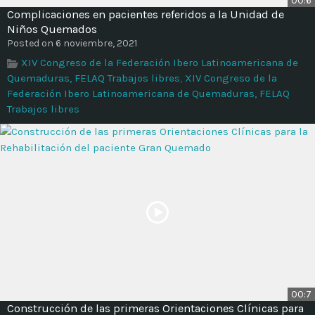
00:6
Time
Complicaciones en pacientes referidos a la Unidad de
Niños Quemados
Posted on 6 noviembre, 2021
XIV Congreso de la Federación Ibero Latinoamericana de
Quemaduras, FELAQ Trabajos libres
,
XIV Congreso de la
Federación Ibero Latinoamericana de Quemaduras, FELAQ
Trabajos libres
00:7
Construcción de las primeras Orientaciones Clínicas para