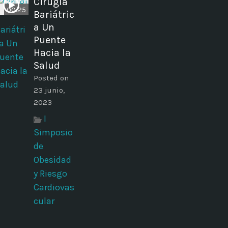
Cirugía
00:25
Bariátric
a Un
Puente
Hacia la
Salud
Posted on
23 junio,
2023
I
Simposio
de
Obesidad
y Riesgo
Cardiovas
cular