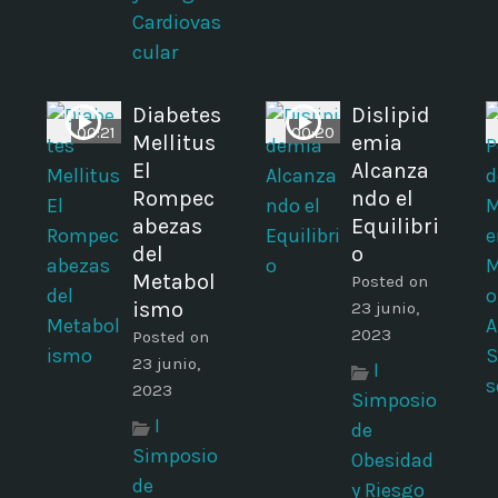
Cardiovas
cular
Diabetes
Dislipid
00:21
00:20
Mellitus
emia
El
Alcanza
Rompec
ndo el
abezas
Equilibri
del
o
Metabol
Posted on
ismo
23 junio,
2023
Posted on
23 junio,
I
2023
Simposio
I
de
Simposio
Obesidad
de
y Riesgo