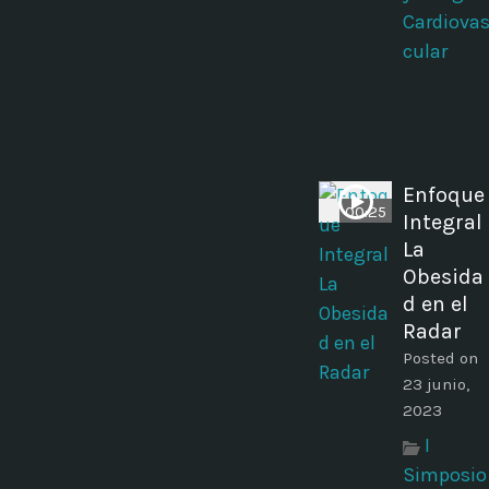
Cardiova
cular
Enfoque
00:25
Integral
La
Obesida
d en el
Radar
Posted on
23 junio,
2023
I
Simposio