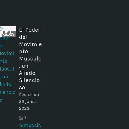
El Poder
00:28
del
Movimie
nto
Músculo
, un
Aliado
Silencio
so
Posted on
23 junio,
2023
I
Simposio