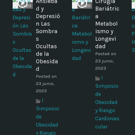
Ansieda
Cirugía
00:20
00:20
d y
Bariátric
Depresió
a
n Las
Metabol
Sombra
ismo y
s
Longevi
Ocultas
dad
de la
Posted on
Obesida
23 junio,
d
2023
Posted on
I
23 junio,
Simposio
2023
de
I
Obesidad
Simposio
y Riesgo
s
de
Cardiovas
Obesidad
cular
y Riesgo