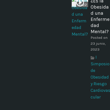
¿Es la
00:22
Obesida
d una
Enferme
dad
Mental?
Posted on
23 junio,
2023
I
Simposio
de
Obesidad
y Riesgo
Cardiova
cular