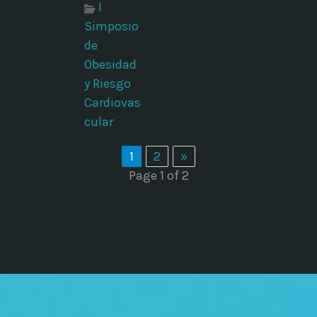
I
Simposio
de
Obesidad
s
y Riesgo
Cardiovas
cular
1
2
»
Page 1 of 2