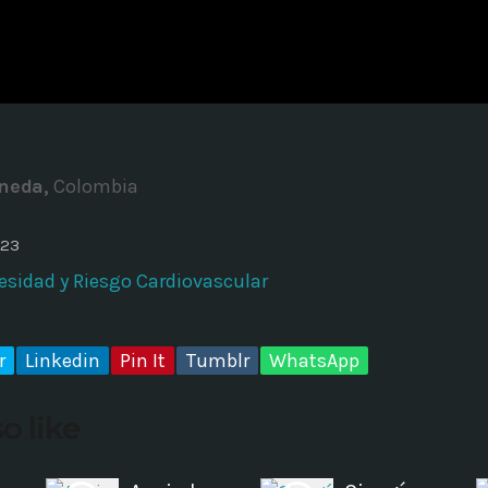
ADMINISTRATOR
DESIGN
Validating Enterprise Archit
Time
ineda,
Colombia
023
esidad y Riesgo Cardiovascular
r
Linkedin
Pin It
Tumblr
WhatsApp
o like