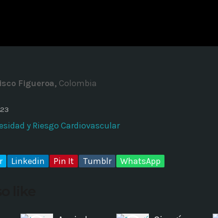
ADMINISTRATOR
DESIGN
Validating Enterprise Archit
Time
isco Figueroa,
Colombia
023
esidad y Riesgo Cardiovascular
r
Linkedin
Pin It
Tumblr
WhatsApp
o like