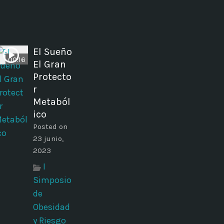
El Sueño
00:16
El Gran
Protecto
r
Metaból
ico
Posted on
23 junio,
2023
I
Simposio
de
Obesidad
y Riesgo