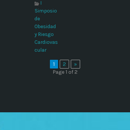
I
Simposio
de
Obesidad
s
y Riesgo
Cardiovas
cular
1
2
»
Page 1 of 2