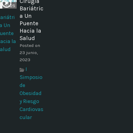
Cirugía
00:25
Bariátric
a Un
Puente
Hacia la
Salud
Posted on
23 junio,
2023
I
Simposio
de
Obesidad
y Riesgo
Cardiovas
cular