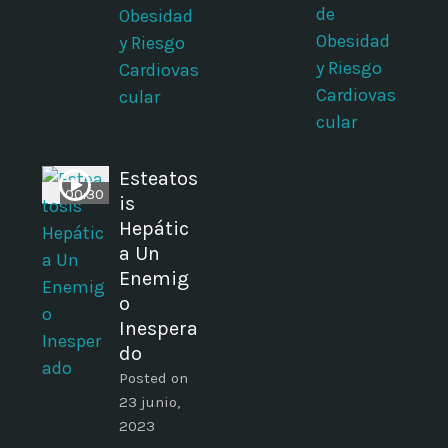
de
Obesidad
s
Obesidad
y Riesgo
y Riesgo
Cardiovas
Cardiovas
cular
cular
Esteatos
00:30
is
Hepátic
a Un
Enemig
o
Inespera
do
Posted on
23 junio,
2023