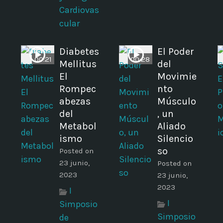
Cardiovas
cular
Diabetes
El Poder
00:21
00:28
Mellitus
del
El
Movimie
Rompec
nto
abezas
Músculo
del
, un
Metabol
Aliado
ismo
Silencio
so
Posted on
23 junio,
Posted on
2023
23 junio,
2023
I
I
Simposio
Simposio
de