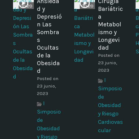
Ansieda
Cirugía
00:20
00:20
d y
Bariátric
Depresió
a
n Las
Metabol
Sombra
ismo y
s
Longevi
Ocultas
dad
de la
Posted on
Obesida
23 junio,
d
2023
Posted on
I
23 junio,
Simposio
2023
de
I
Obesidad
Simposio
y Riesgo
s
de
Cardiovas
Obesidad
cular
y Riesgo