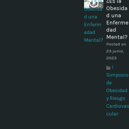
¿Es la
00:22
Obesida
d una
Enferme
dad
Mental?
Posted on
23 junio,
2023
I
Simposio
de
Obesidad
y Riesgo
Cardiova
cular