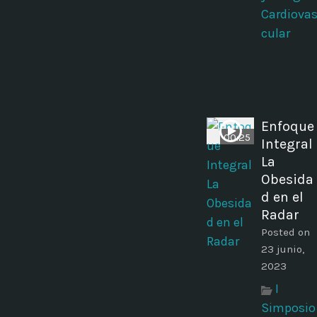
Cardiova
cular
Enfoque
00:25
Integral
La
Obesida
d en el
Radar
Posted on
23 junio,
2023
I
Simposio