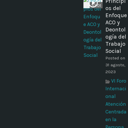
Principi
33:01
os del
Enfoque
ACO y
Deontol
ogía del
Trabajo
Social
Posted on
31 agosto,
2023
VI Foro
Internaci
onal
Atención
Centrada
en la
Persona