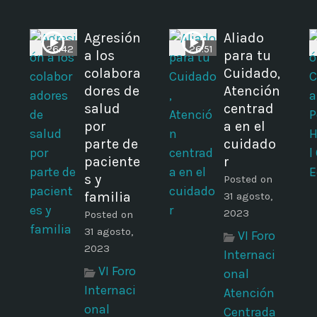
Agresión
Aliado
26:42
26:51
a los
para tu
colabora
Cuidado,
dores de
Atención
salud
centrad
por
a en el
parte de
cuidado
paciente
r
s y
Posted on
familia
31 agosto,
2023
Posted on
31 agosto,
VI Foro
2023
Internaci
VI Foro
onal
Internaci
Atención
onal
Centrada