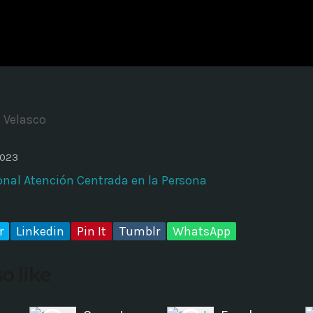
ADMINISTRATOR
DESIGN
Validating Enterprise Archit
Time
e Velasco
2023
ional Atención Centrada en la Persona
r
Linkedin
Pin It
Tumblr
WhatsApp
o like