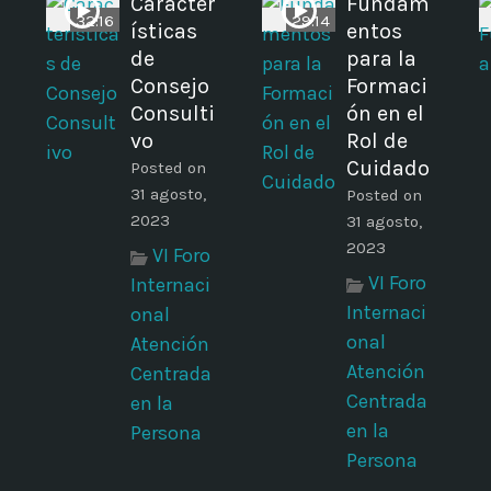
Caracter
Fundam
32:16
29:14
ísticas
entos
de
para la
Consejo
Formaci
Consulti
ón en el
vo
Rol de
Cuidado
Posted on
31 agosto,
Posted on
2023
31 agosto,
2023
VI Foro
VI Foro
Internaci
Internaci
onal
onal
Atención
Atención
Centrada
Centrada
en la
en la
Persona
Persona