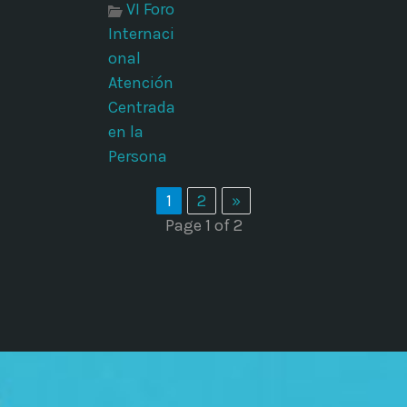
VI Foro
Internaci
onal
Atención
Centrada
en la
Persona
1
2
»
Page 1 of 2