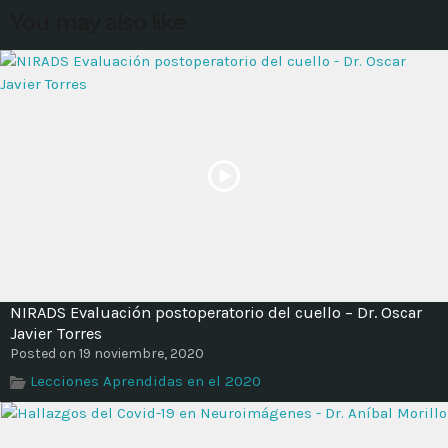
You may also like
MOST UPVOTED
today
14 AGOSTO, 2019
431
201
NIRADS Evaluación postoperatorio del cuello – Dr. Oscar
Javier Torres
Posted on 19 noviembre, 2020
ADMINISTRATOR
DESIGN
Lecciones Aprendidas en el 2020
Validating Enterprise
Architectures In The Current