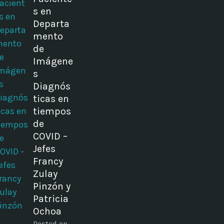
s en
Departa
mento
de
Imágene
s
Diagnós
ticas en
tiempos
de
COVID –
Jefes
Francy
Zulay
Pinzón y
Patricia
Ochoa
Posted on