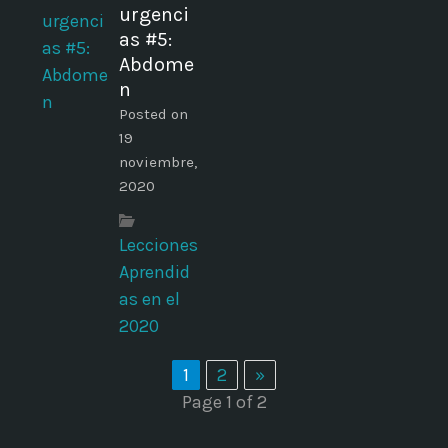
urgenci
as #5:
Abdome
n
Posted on
19
noviembre,
2020
Lecciones
Aprendid
as en el
2020
1
2
»
Page 1 of 2