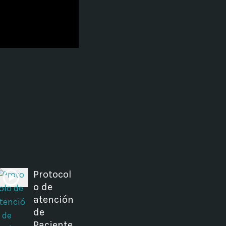
ectures In The Current
Protocol
o de
atención
de
Paciente