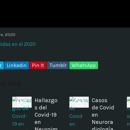
ADMINISTRATOR
DESIGN
Validating Enterprise Archit
Time
re, 2020
idas en el 2020
r
Linkedin
Pin It
Tumblr
WhatsApp
o like
Hallazgo
Casos
s del
de Covid
Covid-19
en
en
Neurora
Neuroim
diología