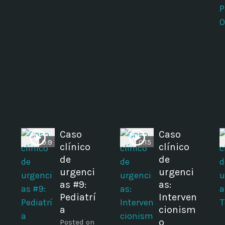
Caso
Caso
0:9
0:15
clínico
clínico
de
de
urgenci
urgenci
as #9:
as:
Pediatrí
Interven
a
cionism
o
Posted on