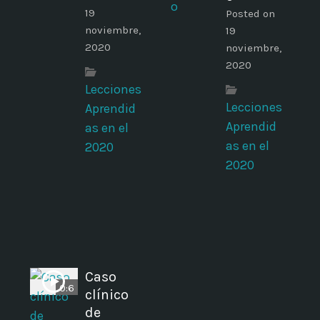
19
Posted on
noviembre,
19
2020
noviembre,
2020
Lecciones
Lecciones
Aprendid
Aprendid
as en el
as en el
2020
2020
Caso
0:6
clínico
de