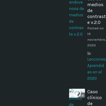
medios
de
contrast
e v.2.0
Posted on
19
noviembre,
2020
Lecciones
Aprendid
as en el
2020
Caso
0:8
clínico
de