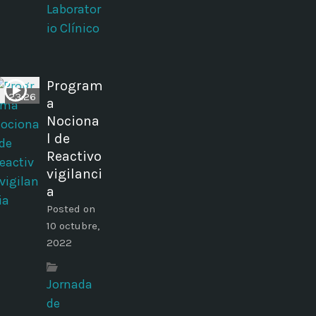
Laborator
io Clínico
Program
23:26
a
Nociona
l de
Reactivo
vigilanci
a
Posted on
10 octubre,
2022
Jornada
de