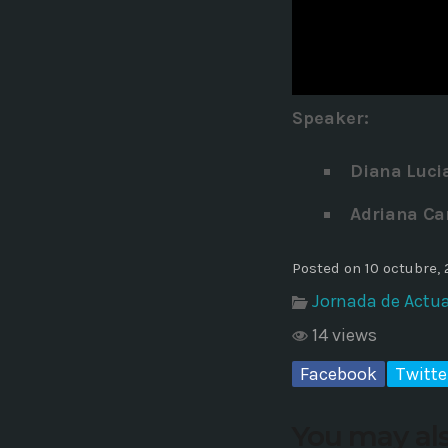
Common in Architectural Design
14 AGOSTO, 2019
today
Noticia de personal salud 5
Speaker
:
17 SEPTIEMBRE, 2021
today
Diana Luci
Adriana Ca
Posted on 10 octubre,
Jornada de Actua
14 views
Facebook
Twitte
You may als