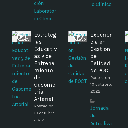
ción
io Clínico
Laborator
io Clínico
Estrateg
Experien
37:29
17:55
ias
cia en
Educativ
Gestión
as y de
de
Entrena
Calidad
miento
de POCT
de
Posted on
Gasome
10 octubre,
tría
2022
Arterial
Posted on
Jornada
10 octubre,
de
2022
Actualiza