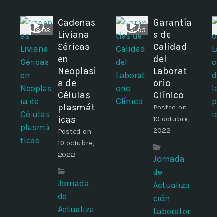
Cadenas
Garantía
18:03
31:05
Liviana
s de
Séricas
Calidad
en
del
Neoplasi
Laborat
a de
orio
Células
Clínico
plasmát
Posted on
icas
10 octubre,
2022
Posted on
10 octubre,
2022
Jornada
de
Jornada
Actualiza
de
ción
Actualiza
Laborator