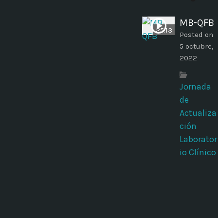
MB-QFB
25:13
Posted on
5 octubre,
2022
Jornada
de
Actualiza
ción
Laborator
io Clínico