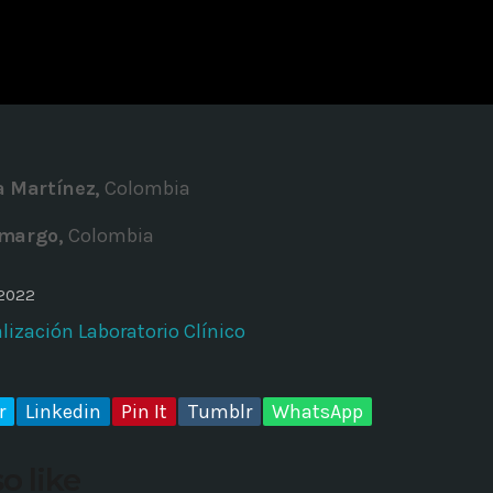
ADMINISTRATOR
DESIGN
Validating Enterprise Archit
Time
a Martínez
,
Colombia
margo,
Colombia
 2022
lización Laboratorio Clínico
r
Linkedin
Pin It
Tumblr
WhatsApp
o like