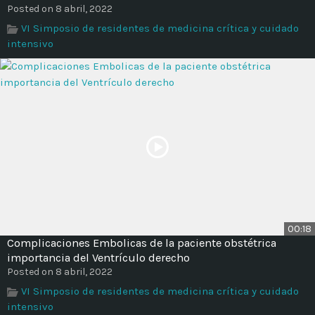
Time
Posted on 8 abril, 2022
VI Simposio de residentes de medicina crítica y cuidado
intensivo
00:18
Complicaciones Embolicas de la paciente obstétrica
importancia del Ventrículo derecho
Posted on 8 abril, 2022
VI Simposio de residentes de medicina crítica y cuidado
intensivo