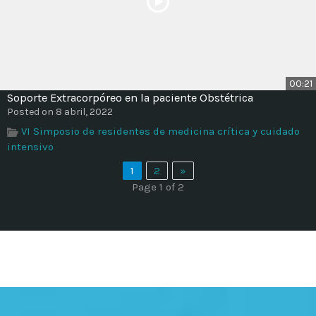
00:21
Soporte Extracorpóreo en la paciente Obstétrica
Posted on 8 abril, 2022
VI Simposio de residentes de medicina crítica y cuidado
intensivo
1
2
»
Page 1 of 2