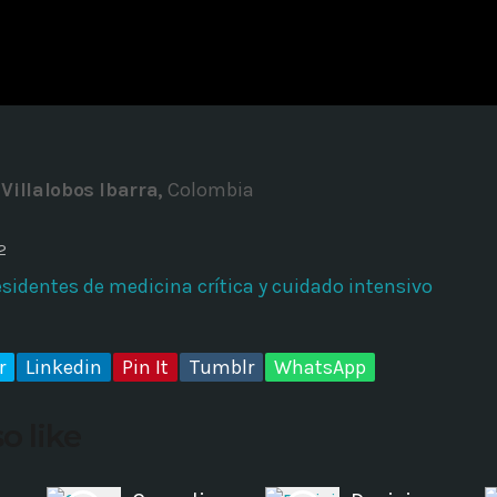
ADMINISTRATOR
DESIGN
Validating Enterprise Archit
Time
Villalobos Ibarra,
Colombia
2
esidentes de medicina crítica y cuidado intensivo
r
Linkedin
Pin It
Tumblr
WhatsApp
o like