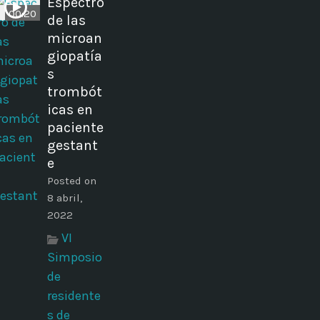
Espectro
00:20
de las
microan
giopatía
s
trombót
icas en
paciente
gestant
e
Posted on
8 abril,
2022
VI
Simposio
de
residente
s de