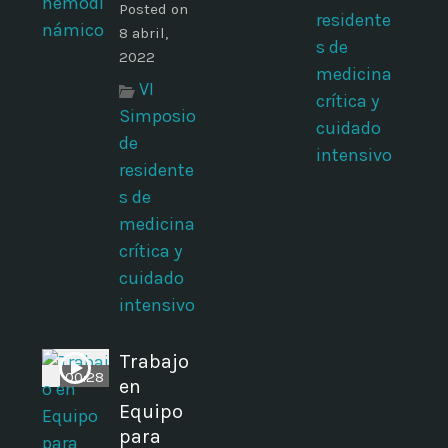
Posted on
residente
8 abril,
s de
2022
medicina
VI
crítica y
Simposio
cuidado
de
intensivo
residente
s de
medicina
crítica y
cuidado
intensivo
Trabajo
00:28
en
Equipo
para