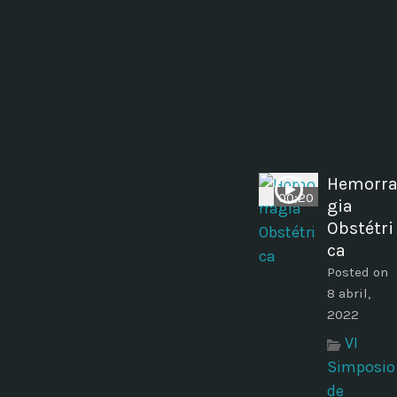
Hemorr
00;20
gia
Obstétri
ca
Posted on
8 abril,
2022
VI
Simposio
de