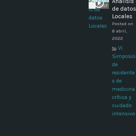
Análisis
00:17
de datos
Locales
Posted on
8 abril,
2022
VI
Simposio
de
residente
s de
medicina
crítica y
cuidado
intensivo