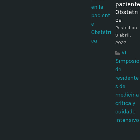
paciente
Obstétri
ca
Posted on
8 abril,
2022
VI
Simposio
de
residente
s de
medicina
crítica y
cuidado
intensivo