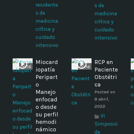
residente
s de
s de
medicina
medicina
crítica y
crítica y
cuidado
cuidado
intensivo
intensivo
a
Miocard
RCP en
00:18
00:16
iopatía
Paciente
Peripart
Obstétri
o
ca
Manejo
Posted on
enfocad
8 abril,
o desde
2022
su perfil
VI
hemodi
Simposio
námico
de