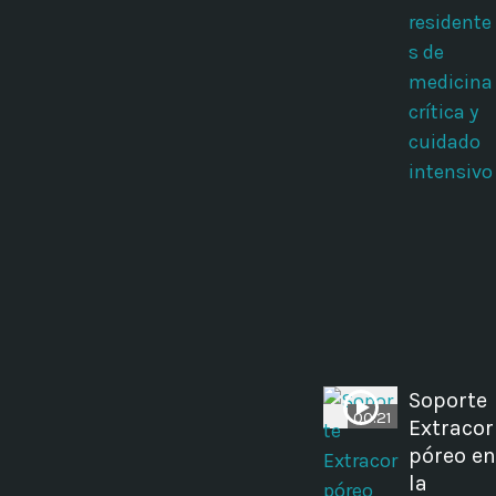
residente
s de
medicina
crítica y
cuidado
intensivo
Soporte
00:21
Extracor
póreo en
la