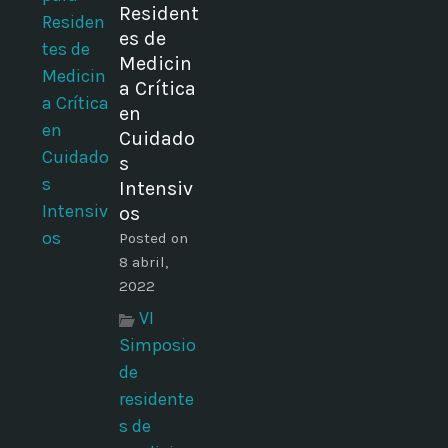
Resident
es de
Medicin
a Crítica
en
Cuidado
s
Intensiv
os
Posted on
8 abril,
2022
VI
Simposio
de
residente
s de