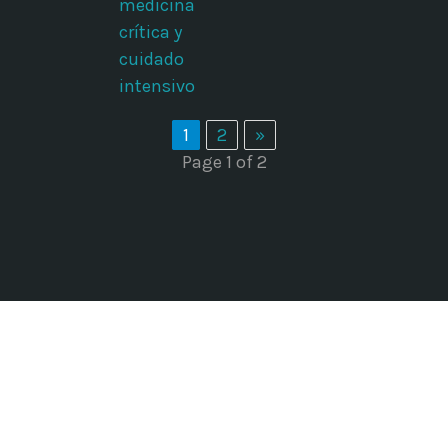
medicina
crítica y
cuidado
intensivo
1
2
»
Page 1 of 2