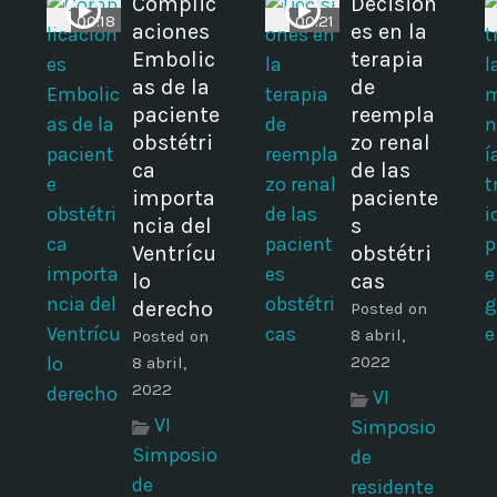
Complic
Decision
00:18
00:21
aciones
es en la
Embolic
terapia
as de la
de
paciente
reempla
obstétri
zo renal
ca
de las
importa
paciente
ncia del
s
Ventrícu
obstétri
lo
cas
derecho
Posted on
8 abril,
Posted on
2022
8 abril,
2022
VI
VI
Simposio
Simposio
de
de
residente