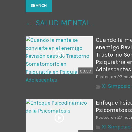
Common in Architectural Design
14 AGOSTO, 2019
today
← SALUD MENTAL
Noticia de personal salud 5
17 SEPTIEMBRE, 2021
today
Cuando la men
enemigo Revi
Trastorno S
Psiquiatría e
Adolescentes
00:39
Posted on 27 nov
XI Simposio 
Enfoque Psic
Psicomatosis
Posted on 27 nov
XI Simposio 