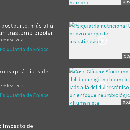
00:
l postparto, más allá
un trastorno bipolar
iembre, 2021
Psiquiatría de Enlace
00:
ropsiquiátricos del
iembre, 2021
Psiquiatría de Enlace
00:
o Impacto del