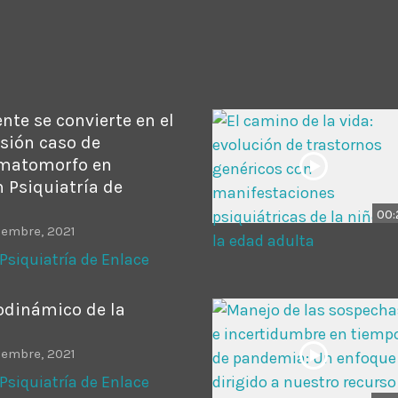
ADMINISTRATOR
DESIGN
Validating Enterprise Archit
Time
te se convierte en el
sión caso de
omatomorfo en
n Psiquiatría de
00:
iembre, 2021
Psiquiatría de Enlace
odinámico de la
iembre, 2021
Psiquiatría de Enlace