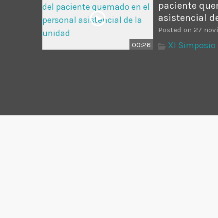
paciente que
asistencial d
Posted on 27 nov
XI Simposio 
00:26