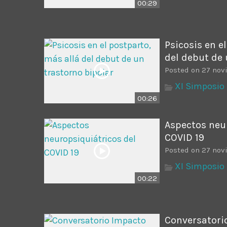
00:29
Psicosis en e
del debut de 
Posted on 27 nov
XI Simposio 
00:26
Aspectos neu
COVID 19
Posted on 27 nov
XI Simposio 
00:22
Conversatori