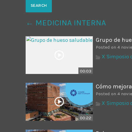
Common in Architectural Design
14 AGOSTO, 2019
today
← MEDICINA INTERNA
Noticia de personal salud 5
17 SEPTIEMBRE, 2021
today
Grupo de hue
Posted on 4 novi
X Simposio 
00:03
Cómo mejorar
Posted on 4 novi
X Simposio 
00:22