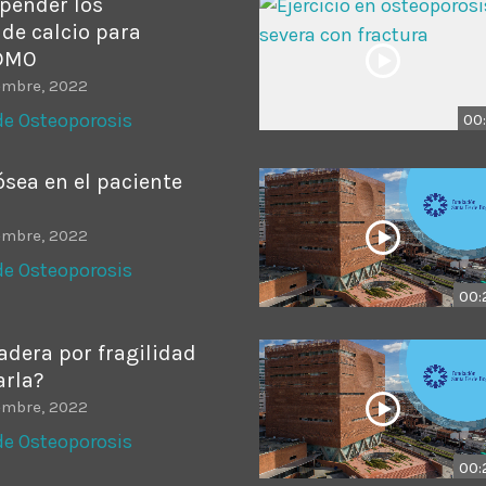
pender los
de calcio para
 DMO
embre, 2022
de Osteoporosis
00:
sea en el paciente
embre, 2022
de Osteoporosis
00:
adera por fragilidad
rla?
embre, 2022
de Osteoporosis
00: