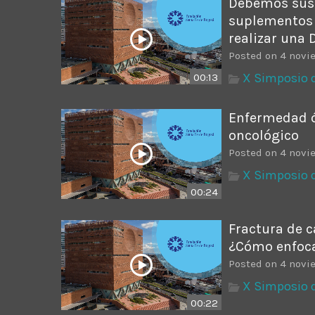
Debemos sus
suplementos 
realizar una
Posted on 4 novi
X Simposio 
00:13
Enfermedad ó
oncológico
Posted on 4 novi
X Simposio 
00:24
Fractura de c
¿Cómo enfoca
Posted on 4 novi
X Simposio 
00:22