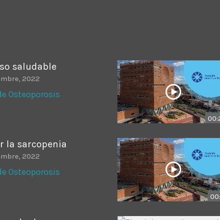
ADMINISTRATOR
DESIGN
Validating Enterprise Archit
Time
so saludable
embre, 2022
de Osteoporosis
00:
 la sarcopenia
embre, 2022
de Osteoporosis
00