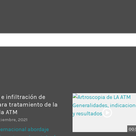
ADMINISTRATOR
DESIGN
Validating Enterprise Archit
Time
e infiltración de
ara tratamiento de la
 la ATM
tiembre, 2021
ernacional abordaje
00: