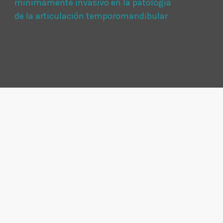
mínimamente invasivo en la patología
de la articulación temporomandibular