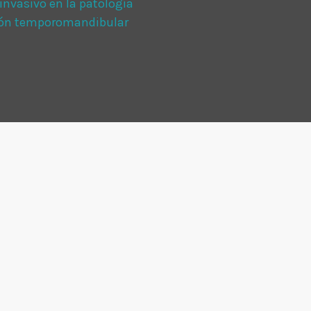
vasivo en la patología
ción temporomandibular