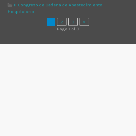
II Congreso de Cadena de Abastecimiento
Hospitalario
1
2
3
»
Page 1 of 3