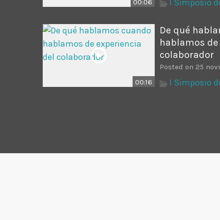
I Simposio 
00:06
De qué habl
hablamos de 
colaborador
Posted on 25 nov
I Simposio 
00:16