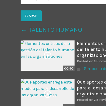
Common in Architectural Design
14 AGOSTO, 2019
today
Noticia de personal salud 5
← TALENTO HUMANO
17 SEPTIEMBRE, 2021
today
Elementos crí
del talento 
organizacion
Posted on 25 nov
I Simposio 
00:40
Que aportes 
para el desar
organizacion
Posted on 25 nov