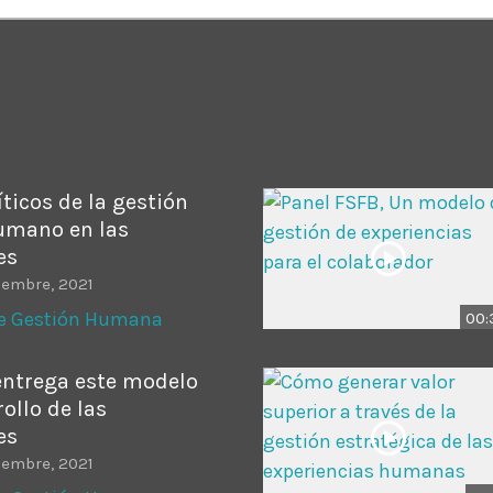
ADMINISTRATOR
DESIGN
Validating Enterprise Archit
Time
ticos de la gestión
humano en las
es
iembre, 2021
de Gestión Humana
00:
entrega este modelo
rollo de las
es
iembre, 2021