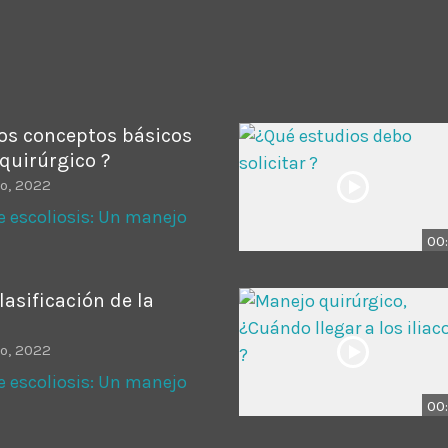
ADMINISTRATOR
DESIGN
Validating Enterprise Archit
Time
los conceptos básicos
quirúrgico ?
io, 2022
e escoliosis: Un manejo
00:
lasificación de la
io, 2022
e escoliosis: Un manejo
00: