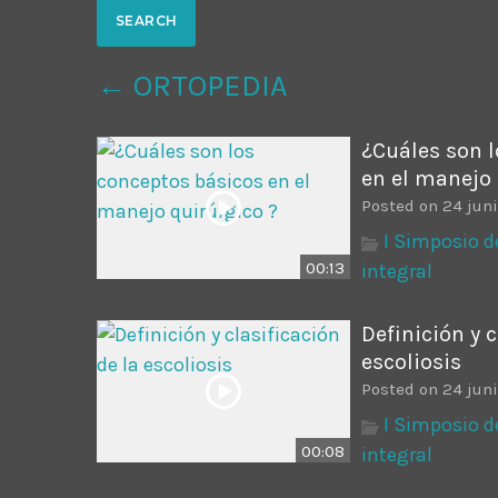
Common in Architectural Design
14 AGOSTO, 2019
today
← ORTOPEDIA
Noticia de personal salud 5
17 SEPTIEMBRE, 2021
today
¿Cuáles son 
en el manejo 
Posted on 24 jun
I Simposio d
00:13
integral
Definición y c
escoliosis
Posted on 24 jun
I Simposio d
00:08
integral