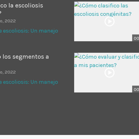
co la escoliosis
?
io, 2022
e escoliosis: Un manejo
00
 los segmentos a
io, 2022
e escoliosis: Un manejo
00