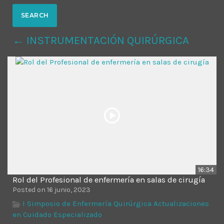
MOST UPVOTED
← INSTRUMENTACIÓN QUIRÚRGICA
today
14 AGOSTO, 2019
431
201
16:34
Rol del Profesional de enfermería en salas de cirugía
ADMINISTRATOR
DESIGN
Posted on 16 junio, 2023
Validating Enterprise
I Simposio de Enfermería Quirúrgica Actualizaciones
en Cuidado Especializado
Architectures In The Current