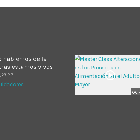
ADMINISTRATOR
DESIGN
Validating Enterprise Archit
Time
o hablemos de la
ras estamos vivos
o, 2022
uidadores
00: