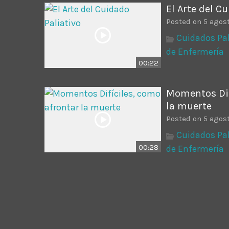
El Arte del C
Posted on 5 agost
Cuidados Pal
de Enfermería
00:22
Momentos Dif
la muerte
Posted on 5 agost
Cuidados Pal
00:28
de Enfermería