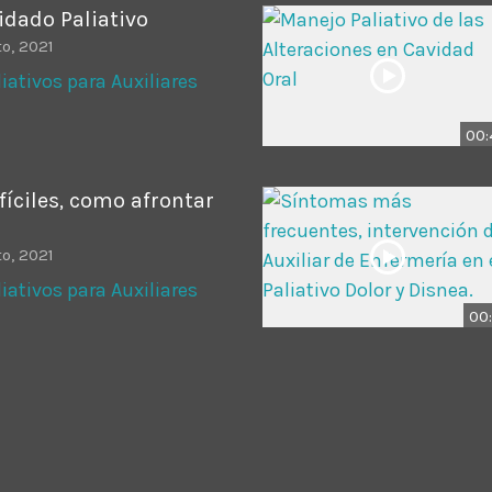
uidado Paliativo
o, 2021
iativos para Auxiliares
00:
íciles, como afrontar
o, 2021
iativos para Auxiliares
00: