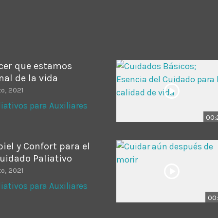
ADMINISTRATOR
DESIGN
Validating Enterprise Archit
Time
cer que estamos
nal de la vida
o, 2021
iativos para Auxiliares
00:
iel y Confort para el
uidado Paliativo
o, 2021
iativos para Auxiliares
00: