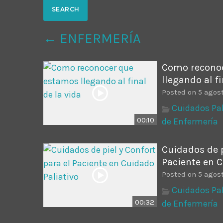
Common in Architectural Design
14 AGOSTO, 2019
today
← ENFERMERÍA
Noticia de personal salud 5
17 SEPTIEMBRE, 2021
today
Como recono
llegando al fi
Posted on 5 agost
Cuidados Pal
00:10
de Enfermería
Cuidados de p
Paciente en C
Posted on 5 agost
Cuidados Pal
00:32
de Enfermería