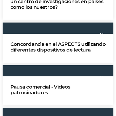
un centro de investigaciones en países
como los nuestros?
Dr. Octavio Pontes-Neto
keyboard_arrow_down
Concordancia en el ASPECTS utilizando
diferentes dispositivos de lectura
Dr. Sonia Bermúdez
keyboard_arrow_down
Pausa comercial - Videos
patrocinadores