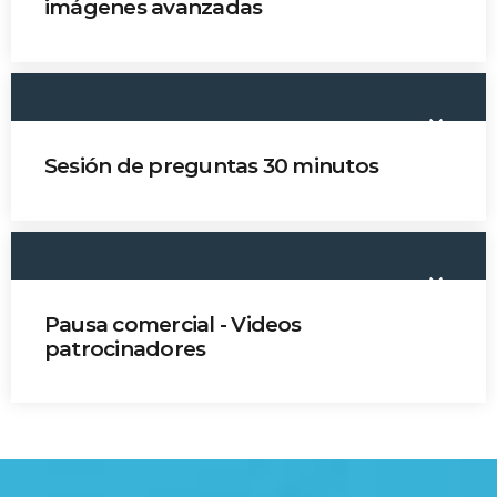
imágenes avanzadas
Dr. Nicolás Useche
keyboard_arrow_down
Sesión de preguntas 30 minutos
keyboard_arrow_down
Pausa comercial - Videos
patrocinadores