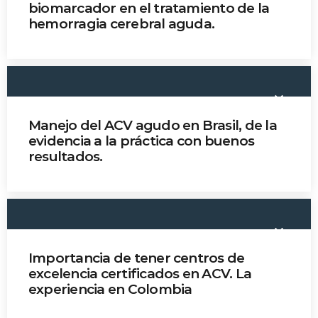
biomarcador en el tratamiento de la
hemorragia cerebral aguda.
MOST UPVOTED
Dr. Javier Romero
today
14 AGOSTO, 2019
431
201
keyboard_arrow_down
Manejo del ACV agudo en Brasil, de la
evidencia a la práctica con buenos
resultados.
Dr. Octavio Pontes-Neto
keyboard_arrow_down
Importancia de tener centros de
ADMINISTRATOR
DESIGN
excelencia certificados en ACV. La
experiencia en Colombia
Validating Enterprise
Architectures In The Current
Dr. Hernán Bayona