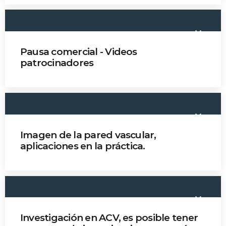
Time
keyboard_arrow_down
Pausa comercial - Videos
patrocinadores
keyboard_arrow_down
Imagen de la pared vascular,
aplicaciones en la práctica.
Dr. Javier Romero
keyboard_arrow_down
Investigación en ACV, es posible tener