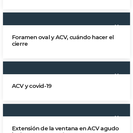
keyboard_arrow_down
Foramen oval y ACV, cuándo hacer el
cierre
Dr. Jorge Celis
keyboard_arrow_down
ACV y covid-19
Dr. Carlos Rivera
keyboard_arrow_down
Extensión de la ventana en ACV agudo