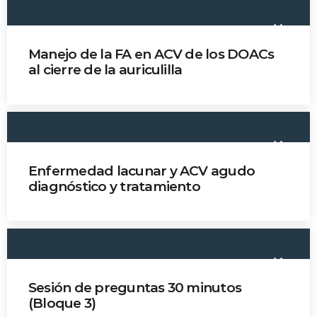
keyboard_arrow_down
Manejo de la FA en ACV de los DOACs
al cierre de la auriculilla
Dr. Pablo Amaya
keyboard_arrow_down
Enfermedad lacunar y ACV agudo
diagnóstico y tratamiento
Dr. Carlos Martínez
keyboard_arrow_down
Sesión de preguntas 30 minutos
(Bloque 3)