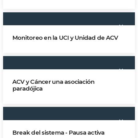
keyboard_arrow_down
Monitoreo en la UCI y Unidad de ACV
Dr. José Nel Carreño
keyboard_arrow_down
ACV y Cáncer una asociación
paradójica
Dr. Hernán Bayona
keyboard_arrow_down
Break del sistema - Pausa activa