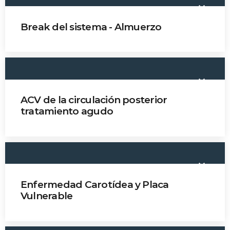
keyboard_arrow_down
Break del sistema - Almuerzo
keyboard_arrow_down
ACV de la circulación posterior
tratamiento agudo
Dr. Octavio Pontes-Neto
keyboard_arrow_down
Enfermedad Carotídea y Placa
Vulnerable
Dr. Javier Romero