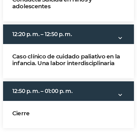
adolescentes
Dr. Roberto Chaskel
Dra. Martha Escobar
12:20 p. m. – 12:50 p. m.
keyboard_arrow_down
Caso clínico de cuidado paliativo en la
infancia. Una labor interdisciplinaria
Dra. María Adelaida Córdoba
Dr. Víctor Manuel Rozo
12:50 p. m. – 01:00 p. m.
keyboard_arrow_down
Dra. Maira Soto
Dr. Mauricio Mesa
Cierre