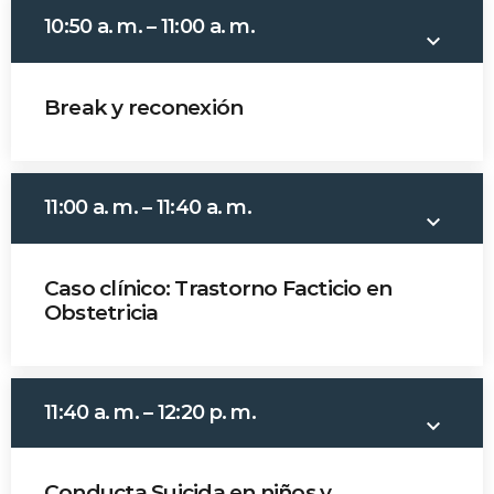
Time
10:50 a. m. – 11:00 a. m.
keyboard_arrow_down
Break y reconexión
11:00 a. m. – 11:40 a. m.
keyboard_arrow_down
Caso clínico: Trastorno Facticio en
Obstetricia
Dr. Juan Carlos Molano
11:40 a. m. – 12:20 p. m.
keyboard_arrow_down
Conducta Suicida en niños y