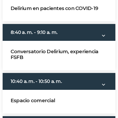
Delirium en pacientes con COVID-19
MOST UPVOTED
Dr. José Gabriel Franco
today
14 AGOSTO, 2019
8:40 a. m. - 9:10 a. m.
431
201
keyboard_arrow_down
Conversatorio Delirium, experiencia
FSFB
Dr. José Gabriel Franco
Dr. Jorge Carrizosa
10:40 a. m. - 10:50 a. m.
keyboard_arrow_down
Dra. Johanna Salazar
ADMINISTRATOR
DESIGN
Espacio comercial
Validating Enterprise
Architectures In The Current