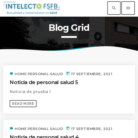
search
menu
Blog Grid
TOP READING
Noticia de prueba 3
today
17 SEPTIEMBRE, 2021
Building an Office: Architectural Glass
label
today
HOME PERSONAL SALUD
17 SEPTIEMBRE, 2021
Considerations
Noticia de personal salud 5
today
14 AGOSTO, 2019
Noticia de prueba 1
Why Architectural Drafting Is Common in
READ MORE
Architectural Design
today
14 AGOSTO, 2019
Noticia de personal salud 5
label
today
HOME PERSONAL SALUD
17 SEPTIEMBRE, 2021
today
17 SEPTIEMBRE, 2021
Noticia de personal salud 4