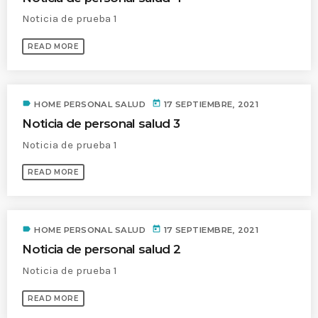
Noticia de prueba 1
MOST UPVOTED
READ MORE
today
14 AGOSTO, 2019
431
201
label
today
HOME PERSONAL SALUD
17 SEPTIEMBRE, 2021
Noticia de personal salud 3
Noticia de prueba 1
READ MORE
label
today
HOME PERSONAL SALUD
17 SEPTIEMBRE, 2021
Noticia de personal salud 2
ADMINISTRATOR
DESIGN
Noticia de prueba 1
Validating Enterprise
READ MORE
Architectures In The Current