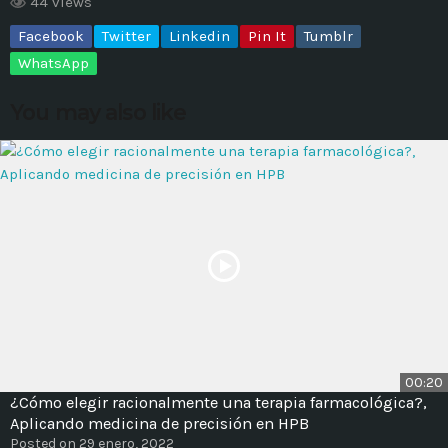
44 views
Facebook
Twitter
Linkedin
Pin It
Tumblr
MOST UPVOTED
WhatsApp
today
14 AGOSTO, 2019
You may also like
431
201
ADMINISTRATOR
DESIGN
00:20
¿Cómo elegir racionalmente una terapia farmacológica?,
Validating Enterprise
Aplicando medicina de precisión en HPB
Architectures In The Current
Posted on 29 enero, 2022