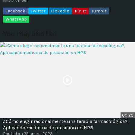
37 views
Facebook
Twitter
Linkedin
Pin It
Tumblr
MOST UPVOTED
WhatsApp
today
14 AGOSTO, 2019
You may also like
431
201
ADMINISTRATOR
DESIGN
00:20
¿Cómo elegir racionalmente una terapia farmacológica?,
Validating Enterprise
Aplicando medicina de precisión en HPB
Architectures In The Current
Posted on 29 enero, 2022