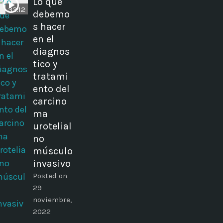
Lo que
33:12
debemo
s hacer
en el
diagnos
tico y
tratami
ento del
carcino
ma
urotelial
no
músculo
invasivo
Posted on
29
noviembre,
2022