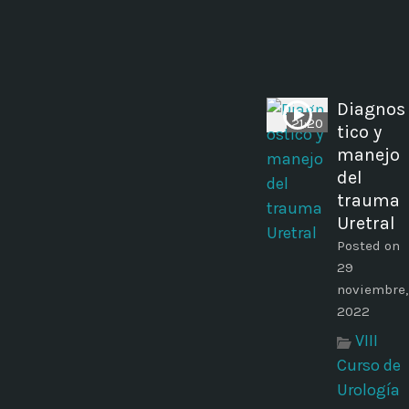
Diagnos
21:20
tico y
manejo
del
trauma
Uretral
Posted on
29
noviembre,
2022
VIII
Curso de
Urología