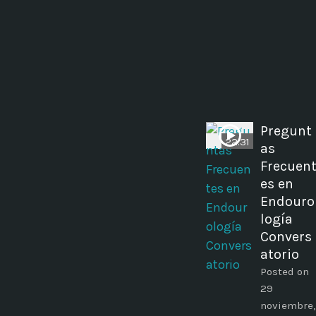
Pregunt
22:31
as
Frecuen
es en
Endouro
logía
Convers
atorio
Posted on
29
noviembre,