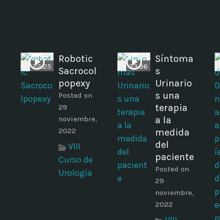
Robotic
Síntoma
22:25
33:36
Sacrocol
s
popexy
Urinario
s una
Posted on
terapia
29
noviembre,
a la
2022
medida
del
VIII
paciente
Curso de
Posted on
Urología
29
noviembre,
2022