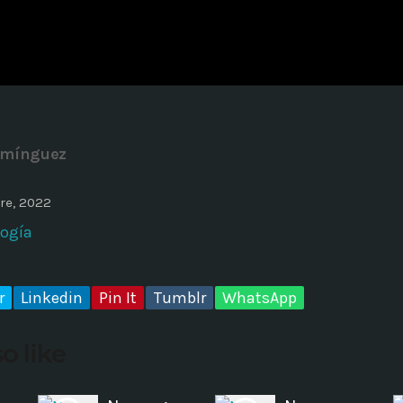
ADMINISTRATOR
DESIGN
Validating Enterprise Archit
Time
omínguez
re, 2022
logía
r
Linkedin
Pin It
Tumblr
WhatsApp
o like