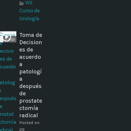
VIII
Curso de
Urología
Toma de
23:01
Decision
es de
acuerdo
a
patologí
a
después
de
prostate
ctomía
radical
Posted on
29