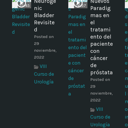
Neuroge
Nuevos
25:45
26:57
nic
Paradig
Bladder
mas en
Revisite
el
d
tratami
ento del
Posted on
paciente
29
noviembre,
con
2022
cáncer
de
VIII
próstata
Curso de
Posted on
Urología
29
noviembre,
2022
VIII
Curso de
Urología