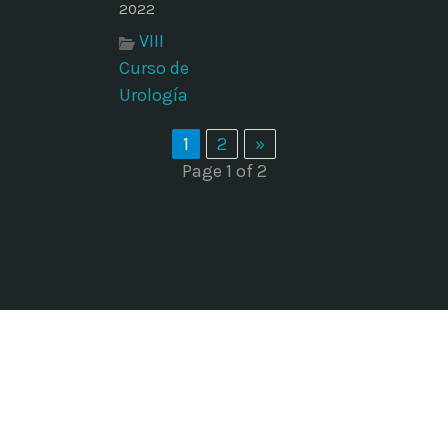
2022
VIII
Curso de
Urología
1
2
»
Page 1 of 2