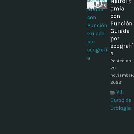
Nefrolit
16:35
omía
con
Punción
Guiada
por
ecografí
a
Posted on
29
noviembre,
2022
VIII
Curso de
Urología