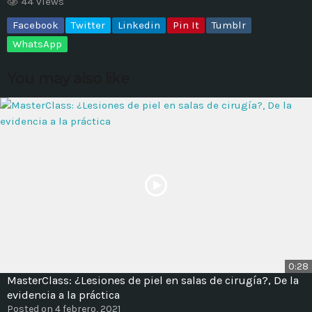
44 views
Facebook
Twitter
Linkedin
Pin It
Tumblr
MOST UPVOTED
WhatsApp
today
14 AGOSTO, 2019
You may also like
431
201
ADMINISTRATOR
DESIGN
0:28
MasterClass: ¿Lesiones de piel en salas de cirugía?, De la
Validating Enterprise
evidencia a la práctica
Architectures In The Current
Posted on 4 febrero, 2021