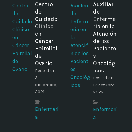
Centro
Auxiliar
de
de
Cuidado
Enferme
Clínico
ría en la
en
Atención
Cáncer
de los
Epitelial
Paciente
de
s
Ovario
Oncológ
icos
Posted on
2
Posted on
diciembre,
12 octubre,
2021
2022
í
Enfermerí
Enfermerí
a
a