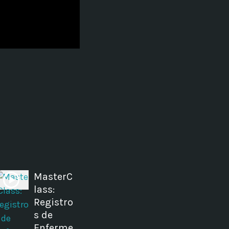
ectures In The Current
MasterC
lass:
Registro
s de
Enferme