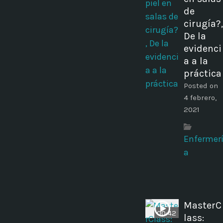
de
cirugía?,
De la
evidenci
a a la
práctica
Posted on
4 febrero,
2021
Enfermer
a
MasterC
00:42
lass: