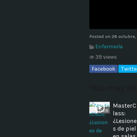
Common in Architectural Design
14 AGOSTO, 2019
today
Noticia de personal salud 5
Posted on 26 octubre,
17 SEPTIEMBRE, 2021
today
Enfermería
39 views
Facebook
Twitte
You may als
MasterC
0:28
lass:
¿Lesione
s de piel
en salas