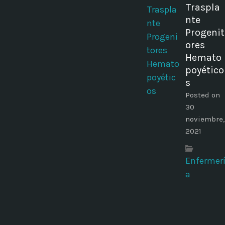
Traspla
nte
Progenit
ores
Hemato
poyético
s
Posted on
30
noviembre,
2021
Enfermer
a