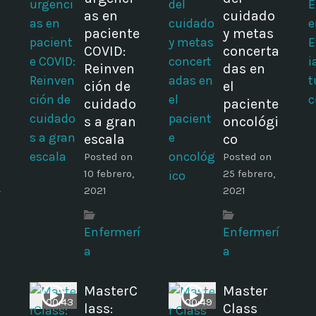
as en
cuidado
paciente
y metas
COVID:
concerta
Reinven
das en
ción de
el
cuidado
paciente
s a gran
oncológi
escala
co
Posted on
Posted on
10 febrero,
25 febrero,
2021
2021
í
Enfermerí
Enfermerí
a
a
MasterC
Master
00:43
00:49
lass:
Class