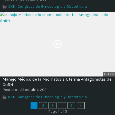
XXIII Congreso de Ginecología y Obstetricia
00:22
Manejo Médico de la Miomatosis Uterina Antagonistas de
GnRH
Posted on 29 octubre, 2021
XXIII Congreso de Ginecología y Obstetricia
1
2
3
…
5
»
Page 1 of 5