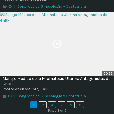
XXIII Congreso de Ginecología y Obstetricia
00:22
Manejo Médico de la Miomatosis Uterina Antagonistas de
GnRH
Posted on 29 octubre, 2021
XXIII Congreso de Ginecología y Obstetricia
1
2
3
…
5
»
Page 1 of 5