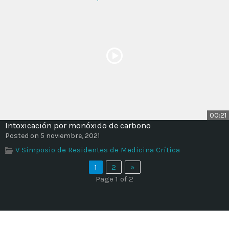
00:21
Intoxicación por monóxido de carbono
Posted on 5 noviembre, 2021
V Simposio de Residentes de Medicina Crítica
1
2
»
Page 1 of 2