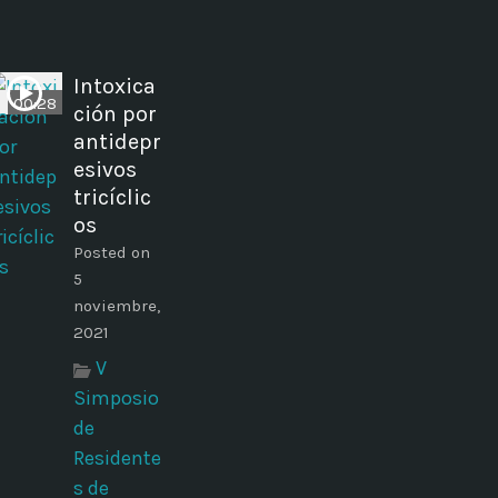
Intoxica
00:28
ción por
antidepr
esivos
tricíclic
os
Posted on
5
noviembre,
2021
V
Simposio
de
Residente
s de