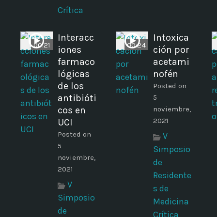
Crítica
Interacc
Intoxica
00:21
00:24
iones
ción por
farmaco
acetami
lógicas
nofén
de los
Posted on
antibióti
5
cos en
noviembre,
2021
UCI
Posted on
V
5
Simposio
noviembre,
de
2021
Residente
V
s de
Simposio
Medicina
de
Crítica