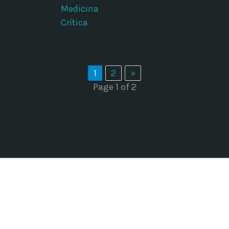
Medicina
Crítica
1
2
»
Page 1 of 2