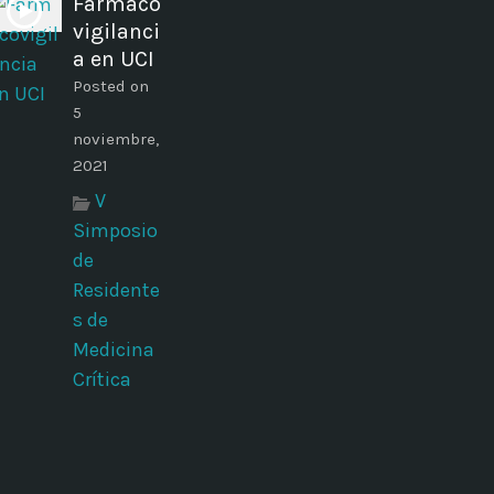
Farmaco
vigilanci
a en UCI
Posted on
5
noviembre,
2021
V
Simposio
de
Residente
s de
Medicina
Crítica