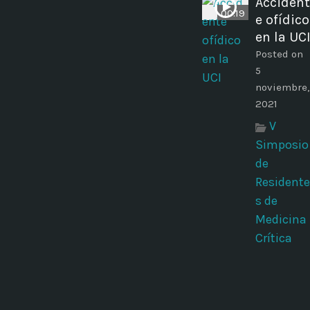
Accident
00:19
e ofídico
en la UC
Posted on
5
noviembre,
2021
V
Simposio
de
Residente
s de
Medicina
Crítica