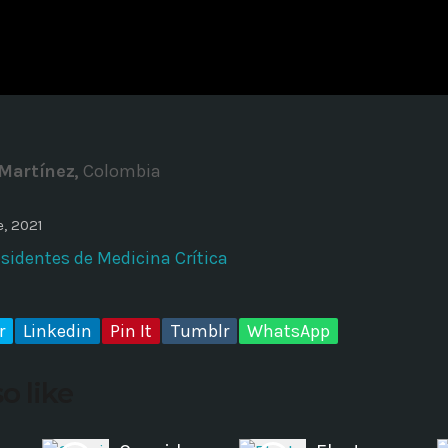
ADMINISTRATOR
DESIGN
Validating Enterprise Archit
Time
Martínez,
Colombia
, 2021
sidentes de Medicina Crítica
r
Linkedin
Pin It
Tumblr
WhatsApp
o like