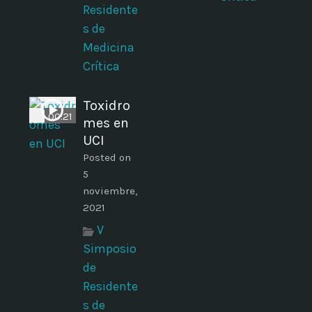
Residente
s de
Medicina
Crítica
Toxidro
00:21
mes en
UCI
Posted on
5
noviembre,
2021
V
Simposio
de
Residente
s de