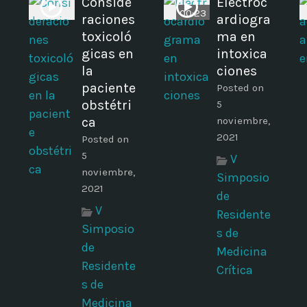
Conside
Electroc
00:23
raciones
ardiogra
I
toxicoló
ma en
gicas en
intoxica
la
ciones
paciente
Posted on
obstétri
5
ca
noviembre,
2021
Posted on
5
V
noviembre,
Simposio
2021
de
V
Residente
Simposio
s de
de
Medicina
Residente
Crítica
s de
Medicina