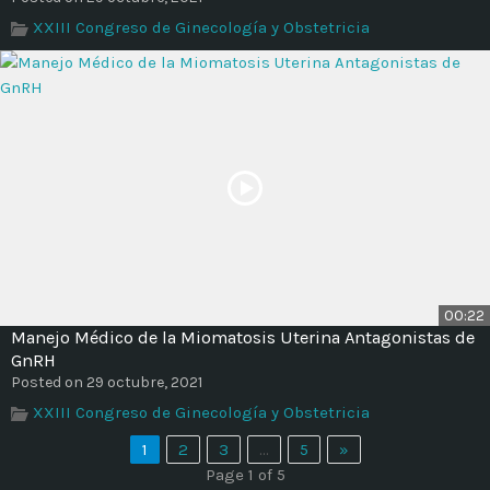
XXIII Congreso de Ginecología y Obstetricia
00:22
Manejo Médico de la Miomatosis Uterina Antagonistas de
GnRH
Posted on 29 octubre, 2021
XXIII Congreso de Ginecología y Obstetricia
1
2
3
…
5
»
Page 1 of 5