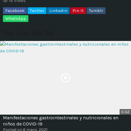
18 views
Facebook
Twitter
Linkedin
Pin It
Tumblr
MOST UPVOTED
WhatsApp
today
14 AGOSTO, 2019
You may also like
431
201
ADMINISTRATOR
DESIGN
0:32
Manifestaciones gastrointestinales y nutricionales en
Validating Enterprise
niños de COVID-19
Architectures In The Current
Posted on 6 mayo, 2021