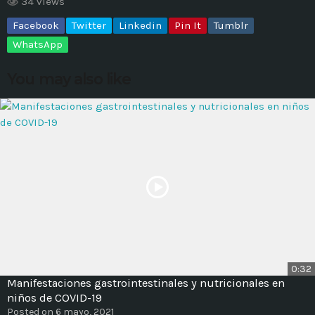
34 views
Facebook
Twitter
Linkedin
Pin It
Tumblr
MOST UPVOTED
WhatsApp
today
14 AGOSTO, 2019
You may also like
431
201
ADMINISTRATOR
DESIGN
0:32
Manifestaciones gastrointestinales y nutricionales en
Validating Enterprise
niños de COVID-19
Architectures In The Current
Posted on 6 mayo, 2021