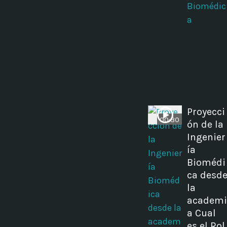
Biomédic
a
Proyecci
00:30
ón de la
Ingenier
ía
Biomédi
ca desd
la
academi
a Cual
es el Rol