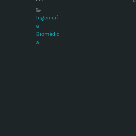
Ingenierí
a
Biomédic
a
e