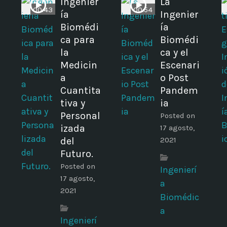
Ingenier
La
00:43
00:54
ía
Ingenier
Biomédi
ía
ca para
Biomédi
la
ca y el
Medicin
Escenari
a
o Post
Cuantita
Pandem
tiva y
ia
Personal
Posted on
izada
17 agosto,
del
2021
Futuro.
Posted on
Ingenierí
17 agosto,
a
2021
Biomédic
a
Ingenierí