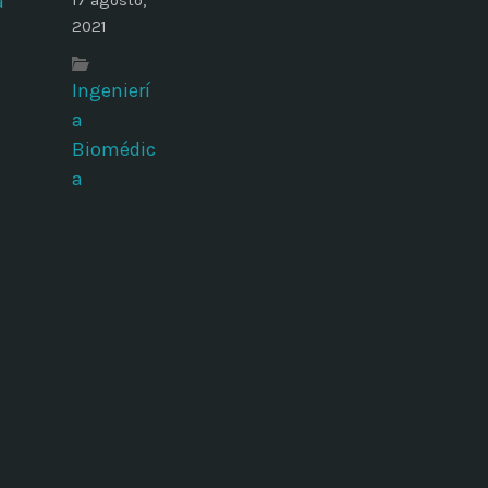
17 agosto,
2021
Ingenierí
a
Biomédic
a