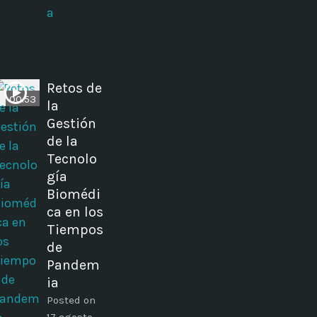
a
Retos de
00:53
la
Gestión
de la
Tecnolo
gía
Biomédi
ca en los
Tiempos
de
Pandem
ia
Posted on