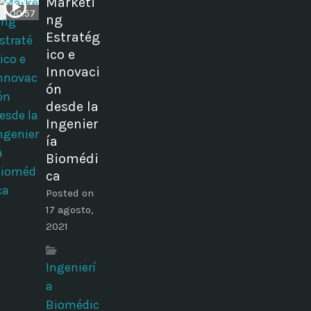
Marketi
00:57
ng
Estratég
ico e
Innovaci
ón
desde la
Ingenier
ía
Biomédi
ca
Posted on
17 agosto,
2021
Ingenierí
a
Biomédic