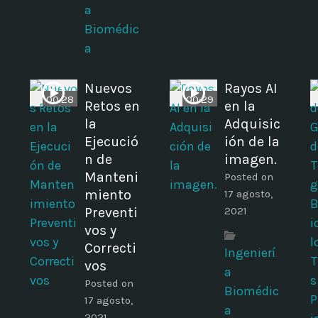
a
Biomédic
a
Nuevos
Rayos AI
00:28
00:29
Retos en
en la
la
Adquisic
Ejecució
ión de la
n de
imagen.
Manteni
Posted on
miento
17 agosto,
Preventi
2021
vos y
Correcti
Ingenierí
vos
a
Posted on
Biomédic
17 agosto,
a
2021