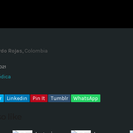
ADMINISTRATOR
DESIGN
Validating Enterprise Archit
Time
do Rojas,
Colombia
021
édica
r
Linkedin
Pin It
Tumblr
WhatsApp
o like