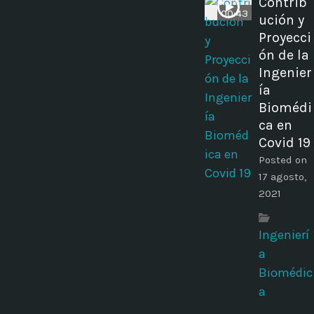
Contrib
00:43
ución y
Proyecci
ón de la
Ingenier
ía
Biomédi
ca en
Covid 19
Posted on
17 agosto,
2021
Ingenierí
a
Biomédic
a