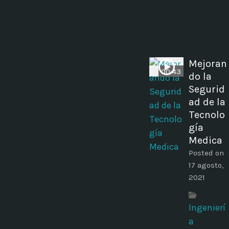
Mejoran
00:43
do la
Segurid
ad de la
Tecnolo
gía
Medica
Posted on
17 agosto,
2021
Ingenierí
a