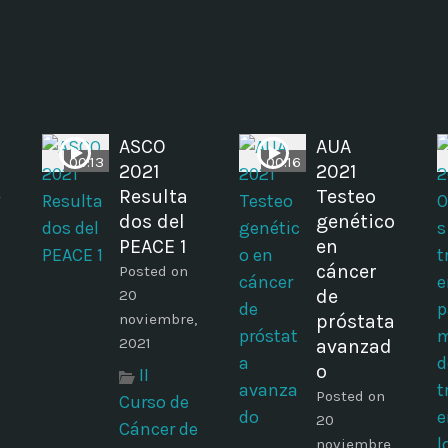
ASCO
AUA
00:13
00:16
2021
2021
e
Resulta
Testeo
dos del
genético
PEACE 1
en
cáncer
Posted on
de
20
noviembre,
próstata
2021
avanzad
o
II
Posted on
Curso de
20
Cáncer de
noviembre,