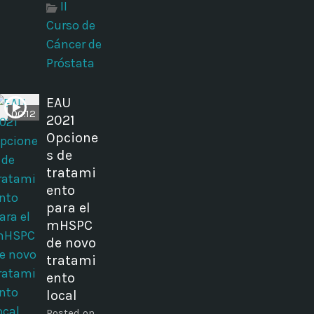
II
Curso de
Cáncer de
Próstata
EAU
00:12
2021
Opcione
s de
tratami
ento
para el
mHSPC
de novo
tratami
ento
local
Posted on