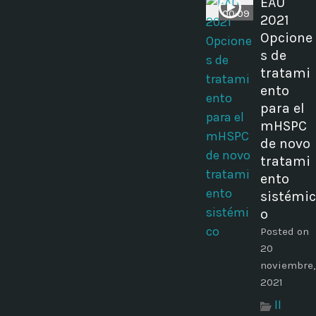
EAU
00:09
2021
Opcione
s de
tratami
ento
para el
mHSPC
de novo
tratami
ento
sistémic
o
Posted on
20
noviembre,
2021
II