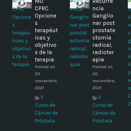
M0
Recurre
00:22
00:12
CPRC
ncia
Opcione
Ganglio
s
nar post
terapéut
prostate
icas y
ctomía
objetivo
radical,
s de la
radioter
terapia
apia
Posted on
Posted on
20
20
noviembre,
noviembre,
2021
2021
II
II
Curso de
Curso de
Cáncer de
Cáncer de
Próstata
Próstata