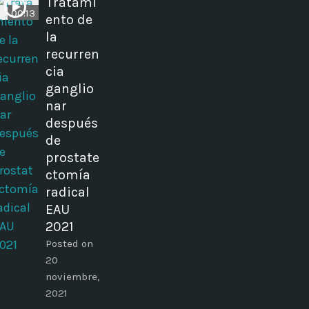
Tratami
00:13
ento de
la
recurren
cia
ganglio
nar
después
de
prostate
ctomía
radical
EAU
2021
Posted on
20
noviembre,
2021