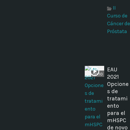
II
Curso de
Cáncer de
Próstata
EAU
00:10
2021
Opcione
s de
tratami
ento
para el
mHSPC
de novo