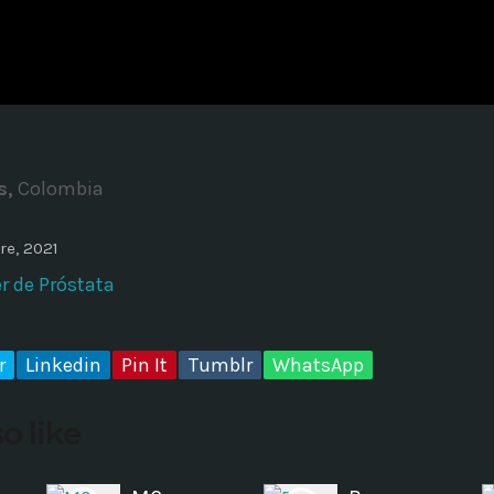
ADMINISTRATOR
DESIGN
Validating Enterprise Archit
Time
s,
Colombia
re, 2021
r de Próstata
r
Linkedin
Pin It
Tumblr
WhatsApp
o like