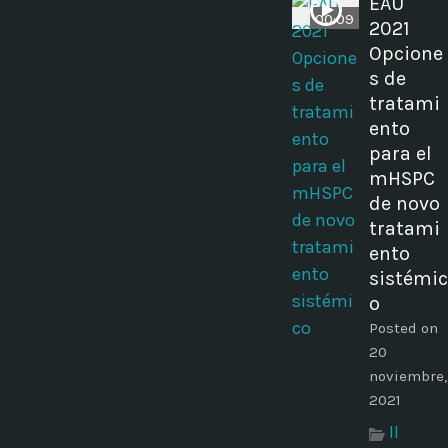
EAU
00:09
2021
Opcione
s de
tratami
ento
para el
mHSPC
de novo
tratami
ento
sistémic
o
Posted on
20
noviembre,
2021
II