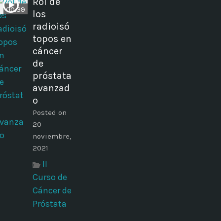
Rol de
00:39
los
radioisó
topos en
cáncer
de
próstata
avanzad
o
Posted on
20
noviembre,
2021
II
Curso de
Cáncer de
Próstata