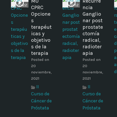
M0
Recurre
00:22
00:12
CPRC
ncia
Opcione
Ganglio
s
nar post
terapéut
prostate
icas y
ctomía
objetivo
radical,
s de la
radioter
terapia
apia
Posted on
Posted on
20
20
noviembre,
noviembre,
2021
2021
II
II
Curso de
Curso de
Cáncer de
Cáncer de
Próstata
Próstata