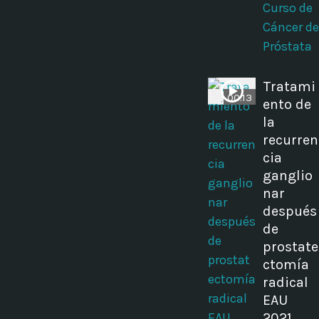
Curso de
Cáncer de
Próstata
Tratami
00:13
ento de
la
recurren
cia
ganglio
nar
después
de
prostate
ctomía
radical
EAU
2021