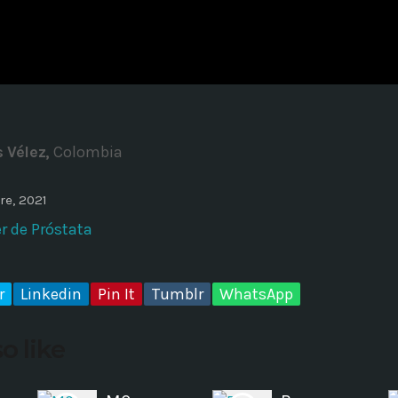
ADMINISTRATOR
DESIGN
Validating Enterprise Archit
Time
 Vélez,
Colombia
re, 2021
r de Próstata
r
Linkedin
Pin It
Tumblr
WhatsApp
o like