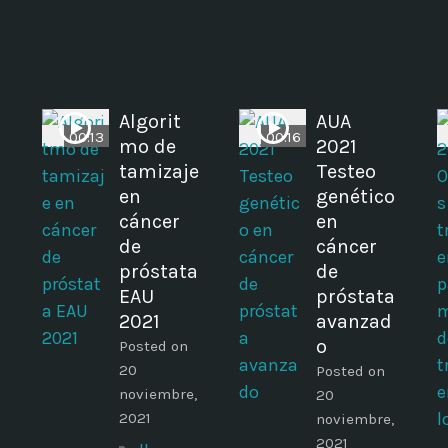
Algorit
AUA
00:13
00:16
mo de
2021
tamizaje
Testeo
en
genético
cáncer
en
de
cáncer
próstata
de
EAU
próstata
2021
avanzad
o
Posted on
20
Posted on
noviembre,
20
2021
noviembre,
2021