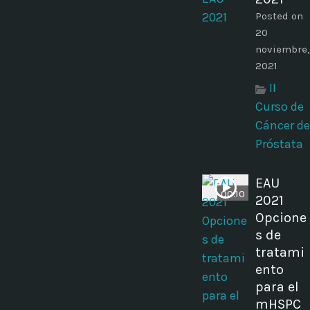
Posted on
20
noviembre,
2021
II
Curso de
Cáncer de
Próstata
EAU
00:10
2021
Opcione
s de
tratami
ento
para el
mHSPC