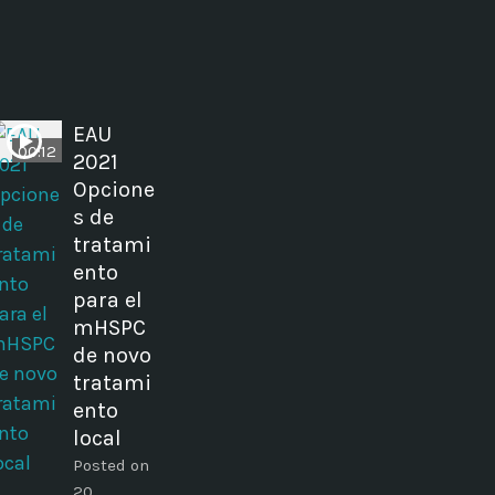
EAU
00:12
2021
Opcione
s de
tratami
ento
para el
mHSPC
de novo
tratami
ento
local
Posted on
20