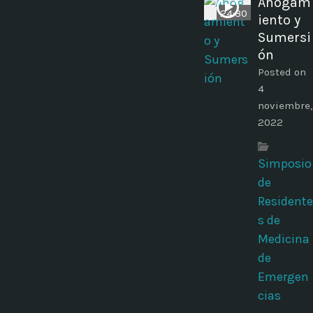
Ahogam
24:30
iento y
Sumersi
ón
Posted on
4
noviembre,
2022
Simposio
de
Residente
s de
Medicina
de
Emergen
cias