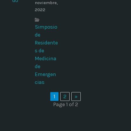
noviembre,
2022
Simposio
de
Residente
s de
Medicina
de
Emergen
cias
1
2
»
Page 1 of 2