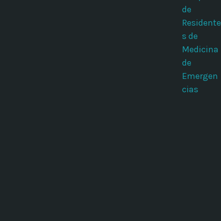
de
Residente
s de
Medicina
de
Emergen
cias