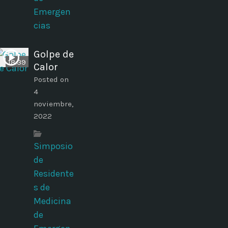
Emergen
cias
Golpe de
18:39
Calor
Posted on
4
noviembre,
2022
Simposio
de
Residente
s de
Medicina
de