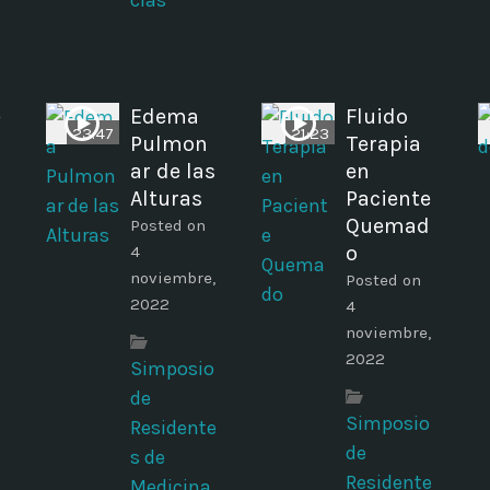
cias
e
Edema
Fluido
23:47
21:23
Pulmon
Terapia
ar de las
en
Alturas
Paciente
Quemad
Posted on
o
4
noviembre,
Posted on
2022
4
noviembre,
2022
Simposio
de
Simposio
Residente
de
s de
Residente
Medicina