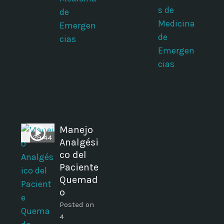
s de
de
Medicina
Emergen
de
cias
Emergen
cias
Manejo
29:44
Analgési
co del
Paciente
Quemad
o
Posted on
4