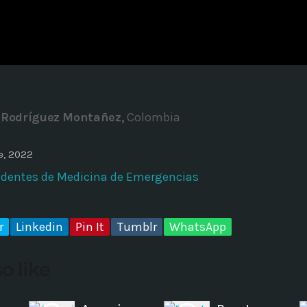
ADMINISTRATOR
DESIGN
Validating Enterprise Archit
Time
y Rodríguez Montañez,
Colombia
e, 2022
identes de Medicina de Emergencias
r
Linkedin
Pin It
Tumblr
WhatsApp
o like