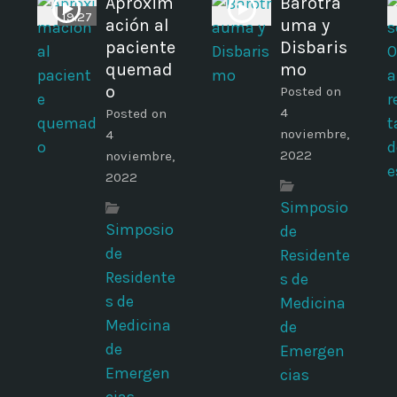
Aproxim
Barotra
19:27
ación al
uma y
paciente
Disbaris
quemad
mo
o
Posted on
4
Posted on
noviembre,
4
2022
noviembre,
2022
Simposio
Simposio
de
de
Residente
Residente
s de
s de
Medicina
Medicina
de
de
Emergen
Emergen
cias