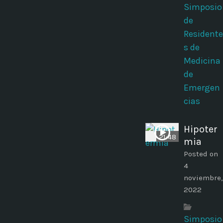
Simposio
de
Residente
s de
Medicina
de
Emergen
cias
Hipoter
21:48
mia
Posted on
4
noviembre,
2022
Simposio