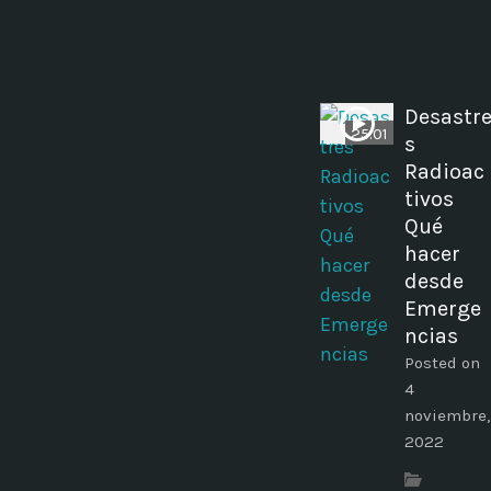
Desastr
25:01
s
Radioac
tivos
Qué
hacer
desde
Emerge
ncias
Posted on
4
noviembre,
2022