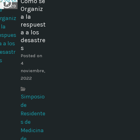
Cómo se
17:29
Organiz
a la
respuest
a a los
desastre
s
Posted on
4
noviembre,
2022
Simposio
de
Residente
s de
Medicina
de