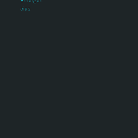
Emergen
cias