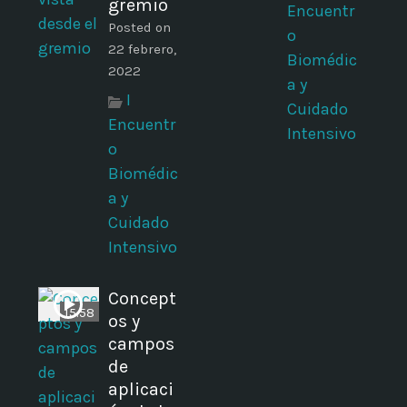
gremio
Encuentr
Posted on
o
22 febrero,
Biomédic
2022
a y
I
Cuidado
Encuentr
Intensivo
o
Biomédic
a y
Cuidado
Intensivo
Concept
15:58
os y
campos
de
aplicaci