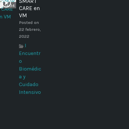
SMART
14:34
CARE en
VM
Posted on
22 febrero,
2022
I
Encuentr
o
Biomédic
a y
Cuidado
Intensivo