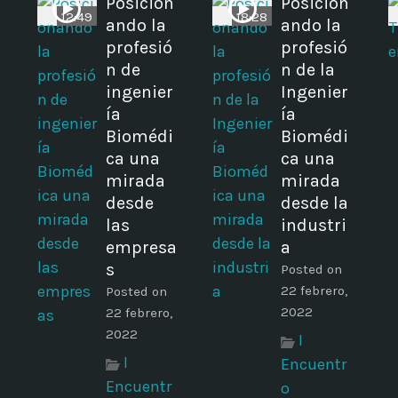
Posicion
Posicion
12:49
18:28
ando la
ando la
profesió
profesió
n de
n de la
ingenier
Ingenier
ía
ía
Biomédi
Biomédi
ca una
ca una
mirada
mirada
desde
desde la
las
industri
empresa
a
s
Posted on
22 febrero,
Posted on
2022
22 febrero,
2022
I
I
Encuentr
Encuentr
o