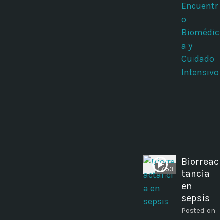
Encuentr
o
Biomédic
a y
Cuidado
Intensivo
Biorreac
17:53
tancia
en
sepsis
Posted on