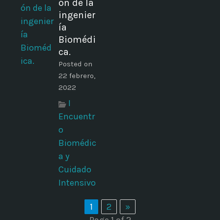
ón de la
ingenier
ía
Biomédi
ca.
Posted on
22 febrero,
2022
I
Encuentr
o
Biomédic
a y
Cuidado
Intensivo
1
2
»