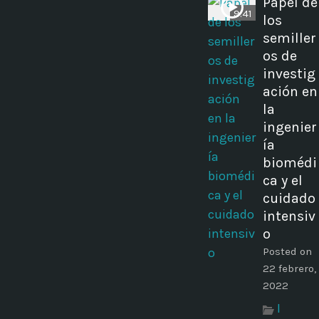
Papel de
9:41
los
semiller
os de
investig
ación en
la
ingenier
ía
biomédi
ca y el
cuidado
intensiv
o
Posted on
22 febrero,
2022
I