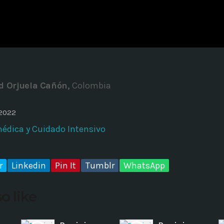
ADMINISTRATOR
DESIGN
Validating Enterprise Archit
Time
d Orjuela Cañón,
Colombia
 2022
édica y Cuidado Intensivo
r
Linkedin
Pin It
Tumblr
WhatsApp
o like