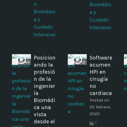
o
Biomédic
Biomédic
a y
a y
Cuidado
Cuidado
Intensivo
Intensivo
Posicion
Software
18:44
30:12
ando la
acumen
profesió
HPI en
n de la
cirugía
ingenier
no
ía
cardiaca
Biomédi
Posted on
ca una
22 febrero,
vista
2022
desde el
I