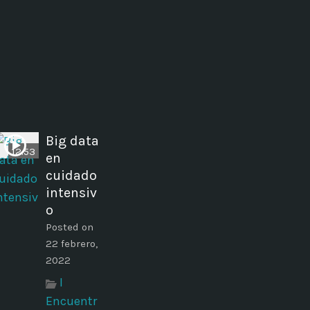
Big data
12:53
en
cuidado
intensiv
o
Posted on
22 febrero,
2022
I
Encuentr