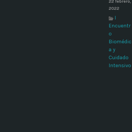
22 febrero,
2022
I
Encuentr
o
Biomédic
a y
Cuidado
Intensivo