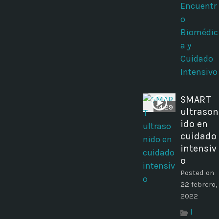
Encuentr
o
Biomédic
a y
Cuidado
Intensivo
SMART
14:29
ultrason
ido en
cuidado
intensiv
o
Posted on
22 febrero,
2022
I