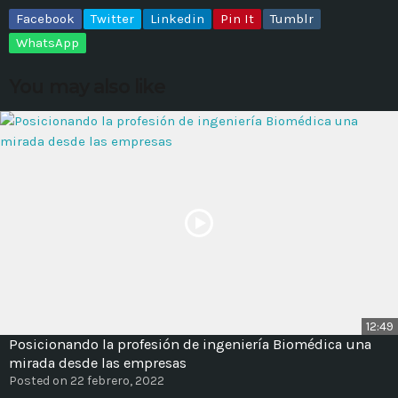
Facebook
Twitter
Linkedin
Pin It
Tumblr
MOST UPVOTED
WhatsApp
You may also like
today
14 AGOSTO, 2019
431
201
12:49
ADMINISTRATOR
DESIGN
Posicionando la profesión de ingeniería Biomédica una
Validating Enterprise
mirada desde las empresas
Posted on 22 febrero, 2022
Architectures In The Current