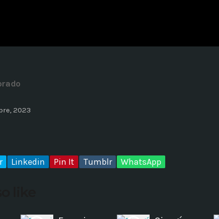
ADMINISTRATOR
DESIGN
Validating Enterprise Archit
Time
orado
bre, 2023
r
Linkedin
Pin It
Tumblr
WhatsApp
o like