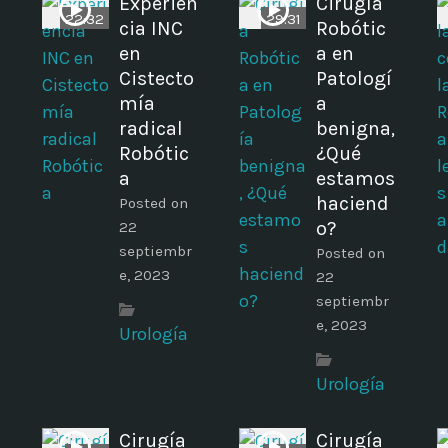
Experien
Cirugía
22:32
29:31
cia INC
Robótic
en
a en
Cistecto
Patologí
mía
a
radical
benigna,
Robótic
¿Qué
a
estamos
haciend
Posted on
o?
22
septiembr
Posted on
e, 2023
22
septiembr
e, 2023
Urología
Urología
s
Cirugía
Cirugía