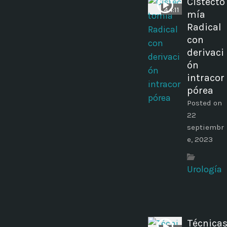
Cistecto
44:11
mía
Radical
con
derivaci
ón
intracor
pórea
Posted on
22
septiembr
e, 2023
Urología
Técnica