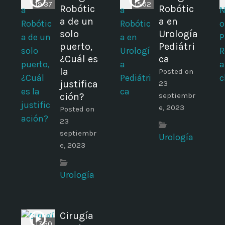
19:37
15:52
Robótic
Robótic
a de un
a en
solo
Urología
puerto,
Pediátri
¿Cuál es
ca
la
Posted on
justifica
23
ción?
septiembr
e, 2023
Posted on
23
septiembr
Urología
e, 2023
Urología
Cirugía
17:50