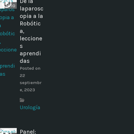
De la
16:10
laparosc
opia a la
Robótic
a,
leccione
s
aprendi
das
Posted on
22
septiembr
e, 2023
Urología
Panel: