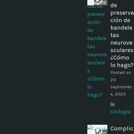
33:18
de
preserva
ción de
bandele
tas
neurova
sculares
¿Cómo
lo hago?
Posted on
23
septiembr
e, 2023
Urología
Complic
17:21